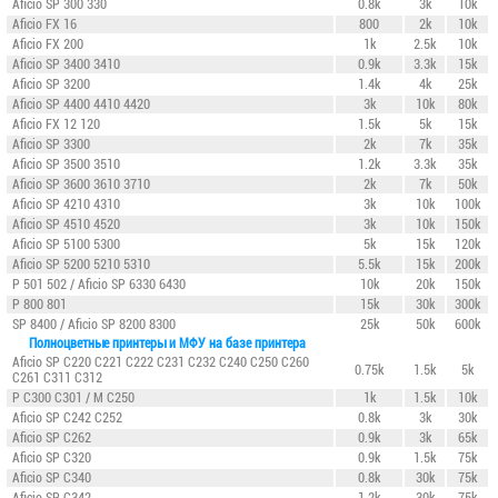
Aficio SP 300 330
0.8k
3k
10k
Aficio FX 16
800
2k
10k
Aficio FX 200
1k
2.5k
10k
Aficio SP 3400 3410
0.9k
3.3k
15k
Aficio SP 3200
1.4k
4k
25k
Aficio SP 4400 4410 4420
3k
10k
80k
Aficio FX 12 120
1.5k
5k
15k
Aficio SP 3300
2k
7k
35k
Aficio SP 3500 3510
1.2k
3.3k
35k
Aficio SP 3600 3610 3710
2k
7k
50k
Aficio SP 4210 4310
3k
10k
100k
Aficio SP 4510 4520
3k
10k
150k
Aficio SP 5100 5300
5k
15k
120k
Aficio SP 5200 5210 5310
5.5k
15k
200k
P 501 502 / Aficio SP 6330 6430
10k
20k
150k
P 800 801
15k
30k
300k
SP 8400
/ Aficio SP 8200 8300
25k
50k
600k
Полноцветные принтеры и МФУ на базе принтера
Aficio SP C220 C221 C222 C231 C232 C240 C250 C260
0.75k
1.5k
5k
C261 C311 C312
P C300 C301 / M C250
1k
1.5k
10k
Aficio SP C242 C252
0.8k
3k
30k
Aficio SP C262
0.9k
3k
65k
Aficio SP C320
0.9k
1.5k
75k
Aficio SP C340
0.8k
30k
75k