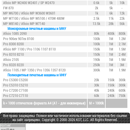
Aficio MP W2400 W2401 / SP W2470
0.6k
5k
10k
FW 870
2k
5k
-
MP W6700
/ Aficio MP W3600 W3601
1k
6k
12k
MP W7100
/ Aficio MP W5100 / 470W 480W
2.5k
11k
22k
MP W8140
/ Aficio MP W7140
13.5k
28k
56k
Монохромные печатные машины и МФУ
Aficio 1085 2090
80k
400k
800k
Pro 906ex 907ex 8100
100k
1M
1.2M
Pro 8300
8200
100k
1M
2.1M
Aficio MP 1100 / Pro 1106 1107 8110
150k
1M
1.5M
Pro 8310
8210
150k
1M
2.4M
Aficio 2105
190k
1M
1.9M
Pro 8320
8220
250k
1M
3M
Aficio 1105 / MP 1350 / Pro 1356 1357 8120
300k
1M
1.9M
Полноцветные печатные машины и МФУ
Pro C5300
C5200
20k
150k
300k
Pro C5310
C5210
30k
150k
300k
Pro C7200
C7100
40k
240k
600k
Pro C7210
C7110
60k
240k
750k
k = 1000 отпечатков формата A4 (А1 - для инженерных)
M = 1000k
Все права защищены. Полное или частичное использование материалов без ссылки
на сайт запрещено. Copyright © 2000-2026 KOT, LLC. All Rights Reserved.