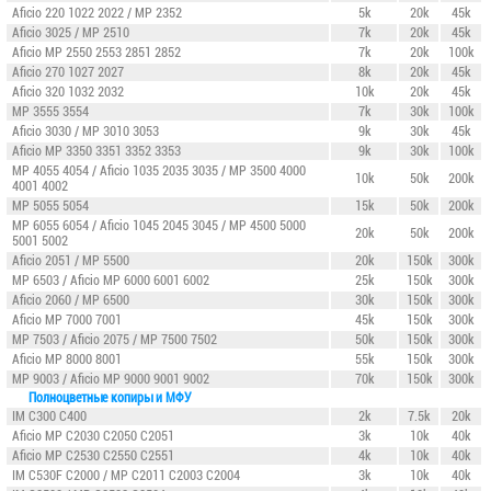
Aficio 220 1022 2022 / MP 2352
5k
20k
45k
Aficio 3025 / MP 2510
7k
20k
45k
Aficio MP 2550 2553 2851 2852
7k
20k
100k
Aficio 270 1027 2027
8k
20k
45k
Aficio 320 1032 2032
10k
20k
45k
MP 3555
3554
7k
30k
100k
Aficio 3030 / MP 3010 3053
9k
30k
45k
Aficio MP 3350 3351 3352 3353
9k
30k
100k
MP 4055
4054 / Aficio 1035 2035 3035 / MP 3500 4000
10k
50k
200k
4001 4002
MP 5055
5054
15k
50k
200k
MP 6055
6054 / Aficio 1045 2045 3045 / MP 4500 5000
20k
50k
200k
5001 5002
Aficio 2051 / MP 5500
20k
150k
300k
MP 6503
/ Aficio MP 6000 6001 6002
25k
150k
300k
Aficio 2060 / MP 6500
30k
150k
300k
Aficio MP 7000 7001
45k
150k
300k
MP 7503
/ Aficio 2075 / MP 7500 7502
50k
150k
300k
Aficio MP 8000 8001
55k
150k
300k
MP 9003
/ Aficio MP 9000 9001 9002
70k
150k
300k
Полноцветные копиры и МФУ
IM C300
C400
2k
7.5k
20k
Aficio MP C2030 C2050 C2051
3k
10k
40k
Aficio MP C2530 C2550 C2551
4k
10k
40k
IM C530F
C2000 / MP C2011 C2003 C2004
3k
10k
40k