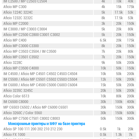
IM C2500
/ MP C2503 C2504
4k
10k
40k
Aficio MP C300
4k
15k
175k
Aficio 1224C 3224C
5k
17.5k
53k
Aficio 1232C 3232C
8k
17.5k
53k
Aficio MP C2000
3k
20k
150k
IM C3000
/ MP C3003 C3004
5k
20k
80k
Aficio MP C2500 C2800 C3001 C3002
5k
20k
150k
Aficio MP C400
6.5k
20k
175k
Aficio MP C3000 C3300
8k
20k
150k
Aficio MP C3503 C3504 / IM C3500
7k
20k
80k
Aficio MP C3501 C3502
7k
20k
150k
Aficio 3228C
9k
50k
200k
Aficio MP C3500 C4000
10k
50k
150k
IM C4500
/ Aficio MP C4501 C4502 C4503 C4504
10k
50k
200k
IM C5500
/ Aficio MP C5501 C5502 C5503 C5504
12k
50k
200k
IM C6000
/ Aficio MP C4500 C5000 C6003 C6004
15k
50k
200k
Aficio 3235C 3245C
20k
50k
200k
Aficio Color 6513
10k
80k
200k
IM C6500
C8000
30k
100k
400k
MP C6503 C6502 / Aficio MP C6000 C6501
30k
150k
300k
Aficio 3260C / Color 5560
30k
150k
600k
Aficio MP C7500 C7501 C8002 C8003
50k
150k
300k
Монохромные принтеры и МФУ на базе принтера
Aficio SP 100 111 200 202 210 212 230
0.5k
1k
20k
Aficio FX 1000
0.5k
1.3k
7k