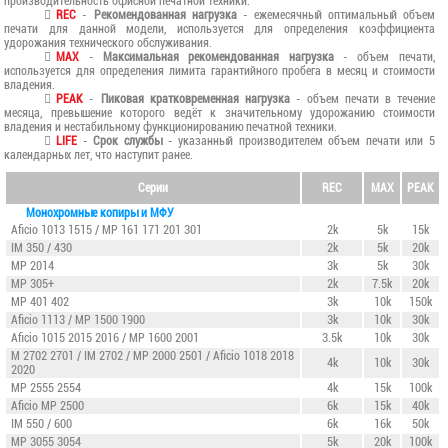
производительность офисной печатной техники.
REC
-
Рекомендованная нагрузка
- ежемесячный оптимальный объем
печати для данной модели, используется для определения коэффициента
удорожания технического обслуживания.
MAX
-
Максимальная рекомендованная нагрузка
- объем печати,
используется для определения лимита гарантийного пробега в месяц и стоимости
владения.
PEAK
-
Пиковая кратковременная нагрузка
- объем печати в течение
месяца, превышение которого ведёт к значительному удорожанию стоимости
владения и нестабильному функционированию печатной техники.
LIFE
-
Срок службы
- указанный производителем объем печати или 5
календарных лет, что наступит ранее.
Серии
REC
MAX
PEAK
Монохромные копиры и МФУ
Aficio 1013 1515 / MP 161 171 201 301
2k
5k
15k
IM 350
/ 430
2k
5k
20k
MP 2014
3k
5k
30k
MP 305+
2k
7.5k
20k
MP 401 402
3k
10k
150k
Aficio 1113 / MP 1500 1900
3k
10k
30k
Aficio 1015 2015 2016 / MP 1600 2001
3.5k
10k
30k
M 2702
2701 /
IM 2702
/ MP 2000 2501 / Aficio 1018 2018
4k
10k
30k
2020
MP 2555
2554
4k
15k
100k
Aficio MP 2500
6k
15k
40k
IM 550
/ 600
6k
16k
50k
MP 3055
3054
5k
20k
100k