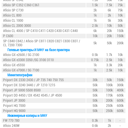
Aficio SP C342
1.2k
30k
75k
Aficio SP C352 C360 C361
1.5k
7.5k
75k
Aficio SP C730
2k
6k
75k
Aficio CL 800
1k
2k
10k
Aficio CL 1000
1k
5k
30k
Aficio CL 2000 3000
2.5k
10k
50k
Aficio CL 4000 / SP C410 C411 C420 C430 C431 С440
6k
20k
150k
P C600
10k
20k
150k
SP C840
C842 / Aficio SP C811 C820 C821 C830 C831 /
5k
50k
200k
CL 7200 7300
Гелевые принтеры И МФУ на базе принтера
Aficio GX e2600 / SG 2100
0.5k
1.7k
10k
Aficio GX e3300 3350 /SG 3100 3110
0.75k
2.5k
10k
Aficio GX e5550
1k
3.3k
20k
Aficio GX e7000 / SG 7100
1k
2.5k
10k
Минитипографии
Priport DX 2330 2430 / JP 735 740 750 755
30k
50k
150k
Priport DX 3240 3440 / JP 1210 1215
50k
100k
300k
Priport JP 5000 5500 8500
50k
100k
400k
Priport DD 4450 / DX 4542 4545 / JP 4500
50k
170k
600k
Priport JP 3000
50k
200k
600k
Priport HQ 7000
50k
250k
600k
Priport HQ 9000
50k
250k
600k
Инженерные копиры и МФУ
FW 770 780
0.3k
1k
-
Aficio 240W
0.6k
2k
-