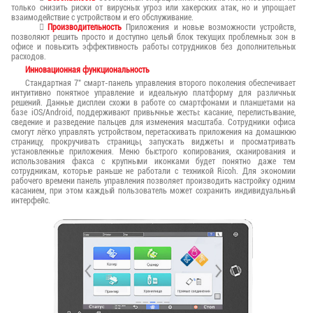
только снизить риски от вирусных угроз или хакерских атак, но и упрощает
взаимодействие с устройством и его обслуживание.
Производительность
Приложения и новые возможности устройств,
позволяют решить просто и доступно целый блок текущих проблемных зон в
офисе и повысить эффективность работы сотрудников без дополнительных
расходов.
Инновационная функциональность
Стандартная 7" смарт-панель управления второго поколения обеспечивает
интуитивно понятное управление и идеальную платформу для различных
решений. Данные дисплеи схожи в работе со смартфонами и планшетами на
базе iOS/Android, поддерживают привычные жесты: касание, перелистывание,
сведение и разведение пальцев для изменения масштаба. Сотрудники офиса
смогут лёгко управлять устройством, перетаскивать приложения на домашнюю
страницу, прокручивать страницы, запускать виджеты и просматривать
установленные приложения. Меню быстрого копирования, сканирования и
использования факса с крупными иконками будет понятно даже тем
сотрудникам, которые раньше не работали с техникой Ricoh. Для экономии
рабочего времени панель управления позволяет производить настройку одним
касанием, при этом каждый пользователь может сохранить индивидуальный
интерфейс.