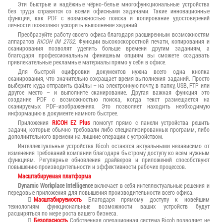
Эти быстрые и надёжные чёрно-белые многофункциональные устройства
без труда справятся со всеми офисными задачами. Такие инновационные
функции, как PDF с возможностью поиска и копирование удостоверений
личности позволяют ускорить выполнение заданий.
Преобразуйте работу своего офиса благодаря расширенным возможностям
аппаратов
RICOH IM 2702
. Функции высокоскоростной печати, копирования и
сканирования позволят уделить больше времени другим заданиям, а
благодаря профессиональным финишным опциям вы сможете создавать
привлекательные рекламные материалы прямо у себя в офисе.
Для быстрой оцифровки документов нужна всего одна кнопка
сканирования, что значительно сокращает время выполнения заданий. Просто
выберите куда отправить файлы – на электронную почту, в папку, USB, FTP или
другое место – и выполните сканирование. Другая важная функция это
создание PDF с возможностью поиска, когда текст размещается на
сканируемых PDF-изображениях. Это позволяет находить необходимую
информацию в документе намного быстрее.
Приложения
RICOH EZ Plus
помогут прямо с панели устройства решить
задачи, которые обычно требовали либо специализированных программ, либо
дополнительного времени на лишние операции с устройством.
Интеллектуальные устройства Ricoh остаются актуальными независимо от
изменения требований компании благодаря быстрому доступу ко всем нужным
функциям. Регулярные обновления драйверов и приложений способствуют
повышению производительности и эффективности рабочих процессов.
Масштабируемая платформа
Dynamic Workplace Intelligence
включает в себя интеллектуальные решения и
передовые приложения для повышения производительности всего офиса.
Масштабируемость
Благодаря прямому доступу к новейшим
технологиям функциональные возможности ваших устройств будут
расширяться по мере роста вашего бизнеса.
Безопасность
Собственная операционная система Ricoh позволяет не