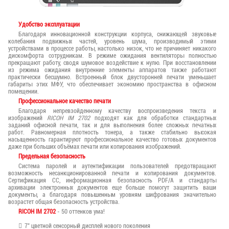
Удобство эксплуатации
Благодаря инновационной конструкции корпуса, снижающей звуковые
колебания подвижных частей, уровень шума, производимый этими
устройствами в процессе работы, настолько низок, что не причиняет никакого
дискомфорта сотрудникам. В режиме ожидания вентиляторы полностью
прекращают работу, сводя шумовое воздействие к нулю. При восстановлении
из режима ожидания внутренние элементы аппаратов также работают
практически бесшумно. Встроенный блок двусторонней печати уменьшает
габариты этих МФУ, что обеспечивает экономию пространства в офисном
помещении.
Профессиональное качество печати
Благодаря непревзойденному качеству воспроизведения текста и
изображений
RICOH IM 2702
подходят как для обработки стандартных
заданий офисной печати, так и для выполнения более сложных печатных
работ. Равномерная плотность тонера, а также стабильно высокая
насыщенность гарантируют профессиональное качество готовых документов
даже при больших объёмах печати или копирования изображений.
Предельная безопасность
Система паролей и аутентификации пользователей предотвращают
возможность несанкционированной печати и копирования документов.
Сертификация СС, информационная безопасность PDF/A и стандарты
архивации электронных документов еще больше помогут защитить ваши
документы, а благодаря повышенным уровням шифрования значительно
возрастет общая безопасность устройства.
RICOH IM 2702
- 50 оттенков ума!
7" цветной сенсорный дисплей нового поколения