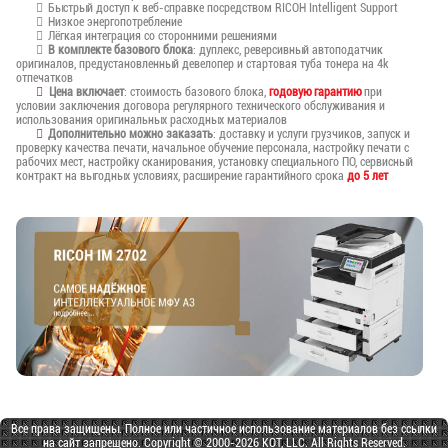
Быстрый доступ к веб-справке посредством RICOH Intelligent Support
Низкое энергопотребление
Лёгкая интеграция со сторонними решениями
В комплекте базового блока
: дуплекс, реверсивный автоподатчик
оригиналов, предустановленный девелопер и стартовая туба тонера на 4k
отпечатков
Цена включает
: стоимость базового блока,
годовую гарантию
при
условии заключения договора регулярного технического обслуживания и
использования оригинальных расходных материалов
Дополнительно можно заказать
: доставку и услуги грузчиков, запуск и
проверку качества печати, начальное обучение персонала, настройку печати с
рабочих мест, настройку сканирования, установку специального ПО, сервисный
контракт на выгодных условиях, расширение гарантийного срока
до 5 лет
Все права защищены. Полное или частичное использование материалов без ссылки
на сайт запрещено. Copyright © 2000-2026 KOT, LLC. All Rights Reserved.