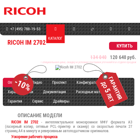
+7 (495) 788-19-53
КАТАЛОГ
МАГАЗИН
СЕРВИС
ПРОГРАММЫ
КОНТАКТЫ
RICOH IM 2702
КУПИТЬ
134 040
120 640
руб.
* специальная цена, скидку и условия поставки уточняйте в отделе продаж
Описание
Видео
Проспект
Конфигуратор
Характеристики
Документация
Расходные материалы
Гарантия
Сервис
Драйверы
ОПИСАНИЕ МОДЕЛИ
RICOH IM 2702
- интеллектуальное монохромное МФУ формата А3
(лазерный копир, сетевые PCL-принтер и сканер) со скоростью печати 27
страниц А4 в минуту и реверсивным автоподатчиком оригиналов.
Ускорение рабочего процесса