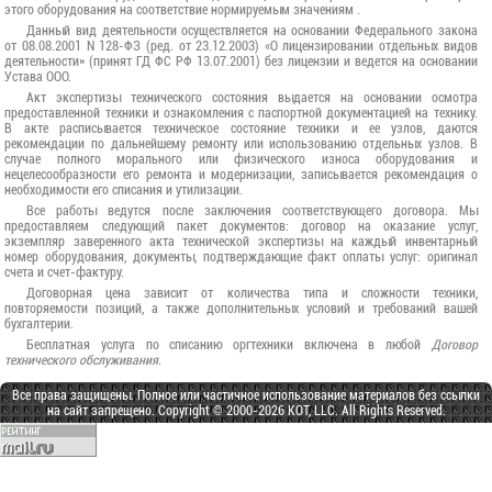
этого оборудования на соответствие нормируемым значениям .
Данный вид деятельности осуществляется на основании Федерального закона
от 08.08.2001 N 128-ФЗ (ред. от 23.12.2003) «О лицензировании отдельных видов
деятельности» (принят ГД ФС РФ 13.07.2001) без лицензии и ведется на основании
Устава ООО.
Акт экспертизы технического состояния выдается на основании осмотра
предоставленной техники и ознакомления с паспортной документацией на технику.
В акте расписывается техническое состояние техники и ее узлов, даются
рекомендации по дальнейшему ремонту или использованию отдельных узлов. В
случае полного морального или физического износа оборудования и
нецелесообразности его ремонта и модернизации, записывается рекомендация о
необходимости его списания и утилизации.
Все работы ведутся после заключения соответствующего договора. Мы
предоставляем следующий пакет документов: договор на оказание услуг,
экземпляр заверенного акта технической экспертизы на каждый инвентарный
номер оборудования, документы, подтверждающие факт оплаты услуг: оригинал
счета и счет-фактуру.
Договорная цена зависит от количества типа и сложности техники,
повторяемости позиций, а также дополнительных условий и требований вашей
бухгалтерии.
Бесплатная услуга по списанию оргтехники включена в любой
Договор
технического обслуживания.
Все права защищены. Полное или частичное использование материалов без ссылки
на сайт запрещено. Copyright © 2000-2026 KOT, LLC. All Rights Reserved.