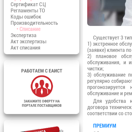
Сертификат СЦ
Регламенты ТО
Коды ошибок
Производительность
• Списание
Экспертиза
Существует 3 тип
Акт экспертизы
1) экстренное обсл
Акт списания
(заявке) клиента п
2) плановое обсл
обслуживания, и 
чистки;
3) обслуживание п
регулярно собирают
прогонозируется
обслуживание и рем
Для удобства 
договора техничес
соответствии со ст
ПРЕМИУМ