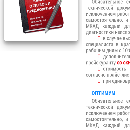
Обязательное е
технической доку
исключением работ
самостоятельно, и
МКАД каждый дли
диагностики неиспр
в случае вых
специалиста в кра
рабочим дням с 10:0
дополните
прейскуранту
со ск
стоимость 
согласно прайс-лис
при единовр
ОПТИМУМ
Обязательное е
технической доку
исключением работ
самостоятельно, и
МКАД каждый дли