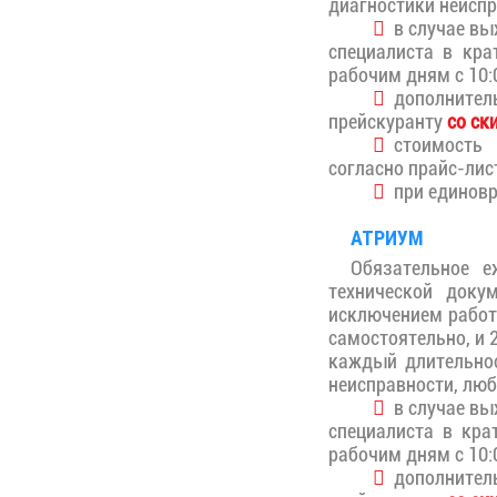
диагностики неиспр
в случае вых
специалиста в кра
рабочим дням с 10:0
дополните
прейскуранту
со ск
стоимость 
согласно прайс-лис
при единовр
АТРИУМ
Обязательное е
технической доку
исключением работ
самостоятельно, и 
каждый длительнос
неисправности, люб
в случае вых
специалиста в кра
рабочим дням с 10:0
дополните