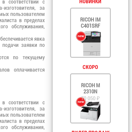
НОВИНКИ
 в соответствии с
-изготовителя, за
емых пользователем
RICOH IM
иалиста в пределах
C401SRF
го обслуживания,
обеспечивается явка
а подачи заявки по
тся по текущему
СКОРО
лов оплачивается
RICOH M
2310N
70 050 ₽
 в соответствии с
-изготовителя, за
емых пользователем
иалиста в пределах
го обслуживания,