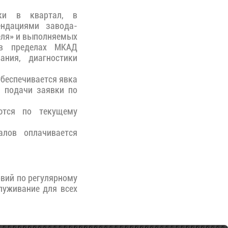
ики в квартал, в
ендациями завода-
теля» и выполняемых
 в пределах МКАД
ния, диагностики
обеспечивается явка
а подачи заявки по
тся по текущему
лов оплачивается
овий по регулярному
луживание для всех