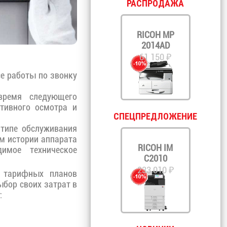
РАСПРОДАЖА
RICOH MP
2014AD
61 150 ₽
се работы по звонку
 время следующего
тивного осмотра и
СПЕЦПРЕДЛОЖЕНИЕ
 типе обслуживания
ом истории аппарата
RICOH IM
имое техническое
C2010
233 010 ₽
х тарифных планов
бор своих затрат в
: