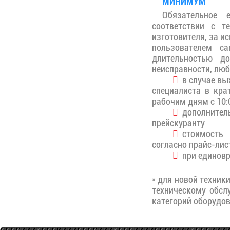
МИНИМУМ
Обязательное 
соответствии с т
изготовителя, за и
пользователем с
длительностью д
неисправности, люб
в случае вых
специалиста в кра
рабочим дням с 10:0
дополните
прейскуранту
стоимость 
согласно прайс-лис
при единовр
* для новой техник
техническому обсл
категорий оборудо