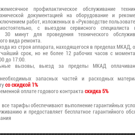
ежемесячное профилактическое обслуживание техн
ехнической документацией на оборудование и реком
сключением работ, изложенных в «Руководстве пользова
амостоятельно, с выездом сервисного специалиста
о 30 минут для проведения технического обслужива
ого вида ремонта.
ода из строя аппарата, находящегося в пределах МКАД, 
тчайший срок, но не более 12 рабочих часов с момент
0 до 17:00.
льные вызовы, выезд за пределы МКАД оплачиваю
необходимых запасных частей и расходных материа
ту
со скидкой 1%
еменной оплате годового контракта
скидка 5%
и все тарифы обеспечивают выполнение гарантийных усл
уживанию и предоставляет бесплатное гарантийного обс
вания