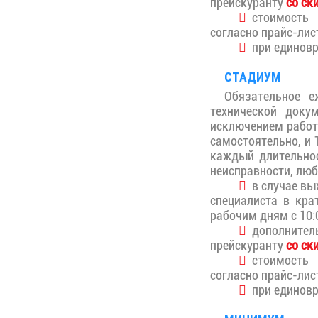
прейскуранту
со ск
стоимость 
согласно прайс-лис
при единовр
СТАДИУМ
Обязательное е
технической доку
исключением работ
самостоятельно, и 
каждый длительнос
неисправности, люб
в случае вых
специалиста в кра
рабочим дням с 10:0
дополните
прейскуранту
со ск
стоимость 
согласно прайс-лис
при единовр