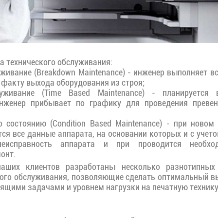
а технического обслуживания:
уживание (Breakdown Maintenance) - инженер выполняет в
о факту выхода оборудования из строя;
уживание (Time Based Maintenance) - планируется
инженер прибывает по графику для проведения превен
о состоянию (Condition Based Maintenance) - при новом
ся все данные аппарата, на основании которых и с учет
 неисправность аппарата и при проводится необход
онт.
наших клиентов разработаны несколько разнотипны
кого обслуживания, позволяющие сделать оптимальный вы
оящими задачами и уровнем нагрузки на печатную технику