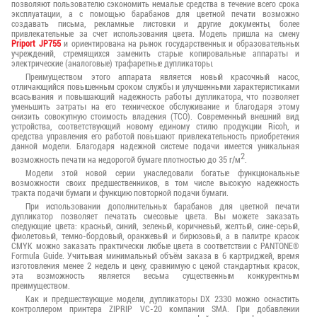
позволяют пользователю сэкономить немалые средства в течение всего срока
эксплуатации, а с помощью барабанов для цветной печати возможно
создавать письма, рекламные листовки и другие документы, более
привлекательные за счет использования цвета. Модель пришла на смену
Priport JP755
и ориентирована на рынок государственных и образовательных
учреждений, стремящихся заменить старые копировальные аппараты и
электрические (аналоговые) трафаретные дупликаторы.
Преимуществом этого аппарата является новый красочный насос,
отличающийся повышенным сроком службы и улучшенными характеристиками
всасывания и повышающий надежность работы дупликатора, что позволяет
уменьшить затраты на его техническое обслуживание и благодаря этому
снизить совокупную стоимость владения (TCO). Современный внешний вид
устройства, соответствующий новому единому стилю продукции Ricoh, и
средства управления его работой повышают привлекательность приобретения
данной модели. Благодаря надежной системе подачи имеется уникальная
2
возможность печати на недорогой бумаге плотностью до 35 г/м
.
Модели этой новой серии унаследовали богатые функциональные
возможности своих предшественников, в том числе высокую надежность
тракта подачи бумаги и функцию повторной подачи бумаги.
При использовании дополнительных барабанов для цветной печати
дупликатор позволяет печатать смесовые цвета. Вы можете заказать
следующие цвета: красный, синий, зеленый, коричневый, желтый, сине-серый,
фиолетовый, темно-бордовый, оранжевый и бирюзовый, а в палитре красок
CMYK можно заказать практически любые цвета в соответствии с PANTONE®
Formula Guide. Учитывая минимальный объём заказа в 6 картриджей, время
изготовления менее 2 недель и цену, сравнимую с ценой стандартных красок,
эта возможность является весьма существенным конкурентным
преимуществом.
Как и предшествующие модели, дупликаторы DX 2330 можно оснастить
контроллером принтера ZIPRIP VC-20 компании SMA. При добавлении