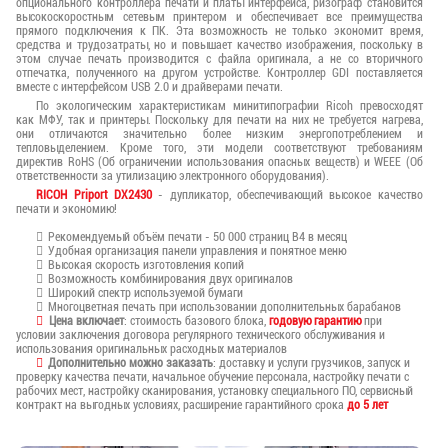
опционального контроллера печати и платы интерфейса, ризограф становится
высокоскоростным сетевым принтером и обеспечивает все преимущества
прямого подключения к ПК. Эта возможность не только экономит время,
средства и трудозатраты, но и повышает качество изображения, поскольку в
этом случае печать производится с файла оригинала, а не со вторичного
отпечатка, полученного на другом устройстве. Контроллер GDI поставляется
вместе с интерфейсом USB 2.0 и драйверами печати.
По экологическим характеристикам минитипографии Ricoh превосходят
как МФУ, так и принтеры. Поскольку для печати на них не требуется нагрева,
они отличаются значительно более низким энергопотреблением и
тепловыделением. Кроме того, эти модели соответствуют требованиям
директив RoHS (Об ограничении использования опасных веществ) и WEEE (Об
ответственности за утилизацию электронного оборудования).
RICOH Priport DX2430
- дупликатор, обеспечивающий высокое качество
печати и экономию!
Рекомендуемый объём печати - 50 000 страниц B4 в месяц
Удобная организация панели управления и понятное меню
Высокая скорость изготовления копий
Возможность комбинирования двух оригиналов
Широкий спектр используемой бумаги
Многоцветная печать при использовании дополнительных барабанов
Цена включает
: стоимость базового блока,
годовую гарантию
при
условии заключения договора регулярного технического обслуживания и
использования оригинальных расходных материалов
Дополнительно можно заказать
: доставку и услуги грузчиков, запуск и
проверку качества печати, начальное обучение персонала, настройку печати с
рабочих мест, настройку сканирования, установку специального ПО, сервисный
контракт на выгодных условиях, расширение гарантийного срока
до 5 лет