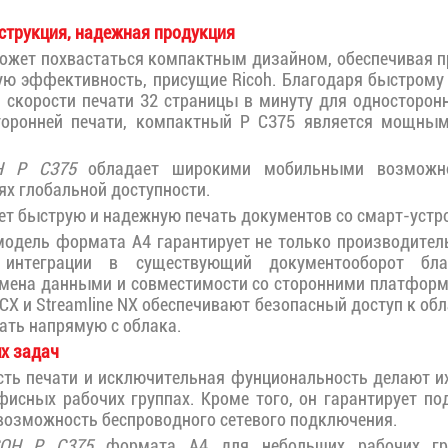
струкция, надежная продукция
ожет похвастаться компактным дизайном, обеспечивая п
ю эффективность, присущие Ricoh. Благодаря быстрому
и скорости печати 32 страницы в минуту для односторонн
торонней печати, компактный P C375 является мощн
H P C375
обладает широкими мобильными возможно
ях глобальной доступности.
т быструю и надежную печать документов со смарт-устро
одель формата A4 гарантирует не только производитель
интеграции в существующий документооборот бл
мена данными и совместимости со сторонними платформ
 CX и Streamline NX обеспечивают безопасный доступ к о
ть напрямую с облака.
х задач
сть печати и исключительная фунциональность делают 
фисных рабочих группах. Кроме того, он гарантирует п
 возможность беспроводного сетевого подключения.
COH P C375
формата A4 для небольших рабочих гру