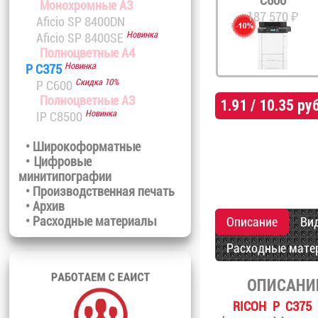
C600
Монохромные A3
187 570 ₽
Aficio SP 8400DN
Новинка
Aficio SP 8400SE
Полноцветные A4
Новинка
P C375
Скидка 10%
P C600
Полноцветные A3
1.91 / 10.35 руб
Новинка
IP C8500
• Широкоформатные
• Цифровые
минитипографии
• Производственная печать
• Архив
• Расходные материалы
Описание
Ви
Расходные мате
ОПИСАНИ
RICOH P C375