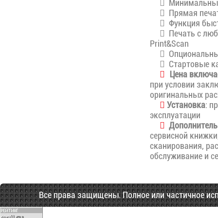
Минимальные 
Прямая печат
Функция быс
Печать с любо
Print&Scan
Опциональный
Стартовые ка
Цена включа
при условии закл
оригинальных ра
Установка
: п
эксплуатации
Дополнитель
сервисной книжки,
сканирования, ра
обслуживание и с
Все права защищены. Полное или частичное испол