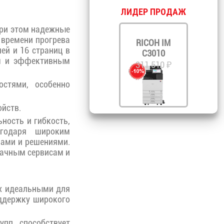
ЛИДЕР ПРОДАЖ
ри этом надежные
 времени прогрева
RICOH IM
ей и 16 страниц в
C3010
ым и эффективным
311 510 ₽
стями, особенно
йств.
ность и гибкость,
агодаря широким
ами и решениями.
блачным сервисам и
их идеальными для
оддержку широкого
пп способствует