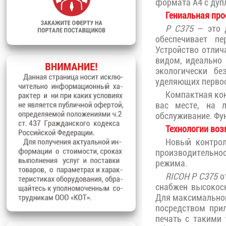
формата А4 с дупл
Гениальная про
P C375
— это д
обеспечивает пе
Устройство отли
видом, идеально
экологически б
уделяющих первос
Компактная кон
вас месте, на 
обслуживание. Фу
Технологии во
Новый контрол
производительнос
режима.
RICOH P C375
от
снабжен высокос
Для максимальног
посредством прил
печать с такими 