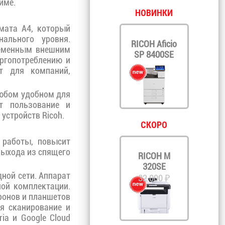
име.
НОВИНКИ
мата A4, который
нального уровня.
RICOH Aficio
ременным внешним
SP 8400SE
ргопотреблению и
т для компаний,
любом удобном для
т пользование и
устройств Ricoh.
СКОРО
 работы, повысит
выхода из спящего
RICOH M
320SE
дной сети. Аппарат
32 000 ₽
ой комплектации.
фонов и планшетов
ся сканирование и
ia и Google Cloud