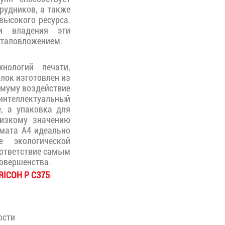
рудников, а также
высокого ресурса.
ти владения эти
таловложением.
нологий печати,
лок изготовлен из
имуму воздействие
интеллектуальный
, а упаковка для
низкому значению
рмата A4 идеально
е экологической
соответствие самым
овершенства.
RICOH P C375
.
ости