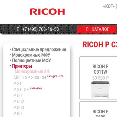
«КОТ» 
+7 (495) 788-19-53
КАТАЛОГ
RICOH P C
• Специальные предложения
• Монохромные МФУ
• Полноцветные МФУ
• Принтеры
RICOH P
Монохромные A4
C311W
Скидка 10%
Aficio SP 3300DN
50 500 ₽
P 311
Новинка
P 311SE
P 501
P 502
P 800
RICOH P
P 801