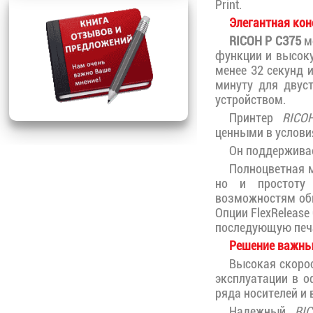
Print.
Элегантная кон
RICOH P C375
м
функции и высоку
менее 32 секунд 
минуту для двус
устройством.
Принтер
RICO
ценными в услови
Он поддерживае
Полноцветная м
но и простоту 
возможностям об
Опции FlexRelease
последующую печа
Решение важны
Высокая скоро
эксплуатации в о
ряда носителей и
Надежный
RI