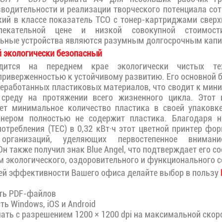
одительности и реализации творческого потенциала сот
ий в классе показатель TCO с тонер-картриджами сверх
лекательной цене и низкой совокупной стоимос
ьные устройства являются разумным долгосрочным капи
 экологически безопасный
ится на переднем крае экологически чистых тех
приверженностью к устойчивому развитию. Его основной б
реработанных пластиковых материалов, что сводит к мин
реду на протяжении всего жизненного цикла. Этот 
ует минимальное количество пластика в своей упаковке
онером полностью не содержит пластика. Благодаря 
потребления (TEC) в 0,32 кВт·ч этот цветной принтер фо
рганизаций, уделяющих первостепенное внимани
Он также получил знак Blue Angel, что подтверждает его 
м экологического, оздоровительного и функционального с
ей эффективности Вашего офиса делайте выбор в пользу
ть PDF-файлов
 Windows, iOS и Android
ть с разрешением 1200 × 1200 dpi на максимальной скор