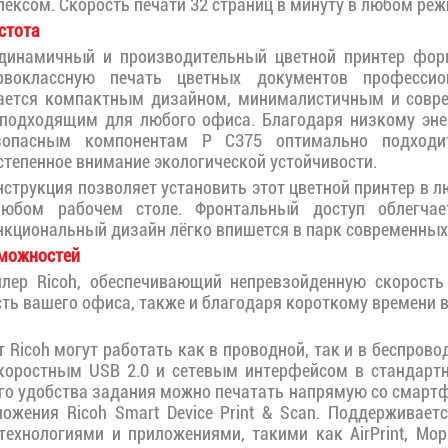
ексом. Скорость печати 32 страниц в минуту в любом реж
стота
инамичный и производительный цветной принтер фор
рвоклассную печать цветных документов профессио
чается компактным дизайном, минималистичным и сов
 подходящим для любого офиса. Благодаря низкому эне
езопасным компонентам P C375 оптимально подходи
тепенное внимание экологической устойчивости.
струкция позволяет установить этот цветной принтер в 
любом рабочем столе. Фронтальный доступ облегчае
нкциональный дизайн лёгко впишется в парк современных 
зможностей
лер Ricoh, обеспечивающий непревзойденную скорость
ть вашего офиса, также и благодаря короткому времени 
 Ricoh могут работать как в проводной, так и в беспрово
коростным USB 2.0 и сетевым интерфейсом в стандартн
о удобства задания можно печатать напрямую со смарт
ожения Ricoh Smart Device Print & Scan. Поддерживает
технологиями и приложениями, такими как AirPrint, Mopr