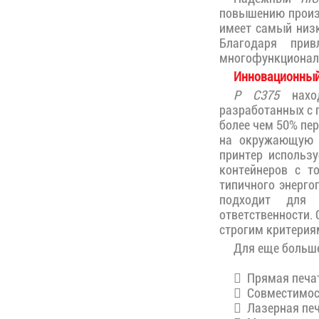
повышению произв
имеет самый низк
Благодаря прив
многофункционал
Инновационный
P C375
наход
разработанных с 
более чем 50% пе
на окружающую с
принтер использ
контейнеров с т
типичного энерго
подходит для о
ответственности. 
строгим критерия
Для еще больш
Прямая печа
Совместимость
Лазерная печа