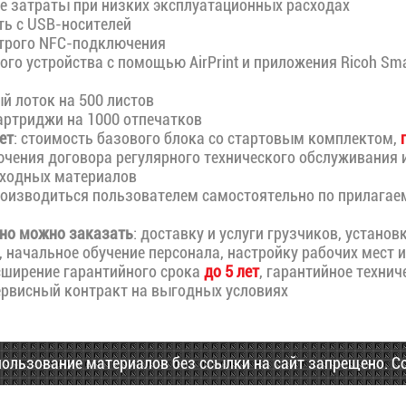
затраты при низких эксплуатационных расходах
ь с USB-носителей
трого NFC-подключения
го устройства с помощью AirPrint и приложения Ricoh Sma
 лоток на 500 листов
ртриджи на 1000 отпечатков
ет
: стоимость базового блока со стартовым комплектом,
ючения договора регулярного технического обслуживания 
сходных материалов
роизводиться пользователем самостоятельно по прилагае
но можно заказать
: доставку и услуги грузчиков, устано
 начальное обучение персонала, настройку рабочих мест и
сширение гарантийного срока
до 5 лет
, гарантийное технич
ервисный контракт на выгодных условиях
ьзование материалов без ссылки на сайт запрещено. Copyri