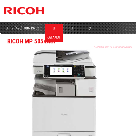
+7 (495) 788-19-53
КАТАЛОГ
МАГАЗИН
СЕРВИС
ПРОГРАММЫ
КОНТАКТЫ
RICOH MP 5054ASP
* модель снята с производства