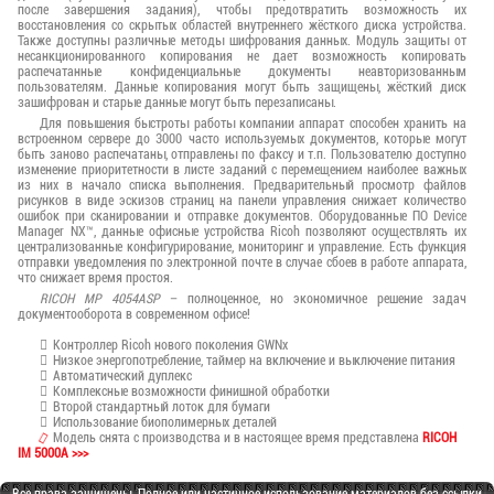
после завершения задания), чтобы предотвратить возможность их
восстановления со скрытых областей внутреннего жёсткого диска устройства.
Также доступны различные методы шифрования данных. Модуль защиты от
несанкционированного копирования не дает возможность копировать
распечатанные конфиденциальные документы неавторизованным
пользователям. Данные копирования могут быть защищены, жёсткий диск
зашифрован и старые данные могут быть перезаписаны.
Для повышения быстроты работы компании аппарат способен хранить на
встроенном сервере до 3000 часто используемых документов, которые могут
быть заново распечатаны, отправлены по факсу и т.п. Пользователю доступно
изменение приоритетности в листе заданий с перемещением наиболее важных
из них в начало списка выполнения. Предварительный просмотр файлов
рисунков в виде эскизов страниц на панели управления снижает количество
ошибок при сканировании и отправке документов. Оборудованные ПО Device
Manager NX™, данные офисные устройства Ricoh позволяют осуществлять их
централизованные конфигурирование, мониторинг и управление. Есть функция
отправки уведомления по электронной почте в случае сбоев в работе аппарата,
что снижает время простоя.
RICOH MP 4054ASP
– полноценное, но экономичное решение задач
документооборота в современном офисе!
Контроллер Ricoh нового поколения GWNx
Низкое энергопотребление, таймер на включение и выключение питания
Автоматический дуплекс
Комплексные возможности финишной обработки
Второй стандартный лоток для бумаги
Использование биополимерных деталей
Модель снята с производства и в настоящее время представлена
RICOH
IM 5000A >>>