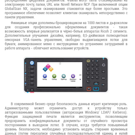
распределение цифровых документов. Файлы могут быть отсканированы на
электронную почту, папки, URL или Novell Netware NCP. При включенной опции
GlobalScan NX, задачи сканирования становятся еще более простыми. Это
программное обеспечение позволяет клиентам сканировать непосредственно с
панели управления.
Финишные опции дополнены брошюровщиком на 1000 листов и дыроколом
для создания профессионально оформленных документов - такая
возможность впервые реализуется в чёрно-белых аппаратах Ricoh 2 сегмента.
Дополнительные улучшения дизайна, например, 8,5-дюймовая полноцветная
сенсорная VGA-панель управления, свободно выдвигающиеся лотки для
бумаги, анимированное меню с инструкциями по устранению затруднений в
работе аппарата - облегчают использование устройств.
В современной бизнес-среде безопасность данных играет критичную роль.
Администратор может ограничить доступ к устройству только
авторизованными пользователями (авторизация Windows/ LDAP/ Kerberos).
Функция защищенной печати является инструментом, позволяющим
предохранить конфиденциальные документы от случайного просмотра
посторонними в выходном лотке. В случаях, когда требуется повышенный
уровень безопасности, необходимо установить модуль стирания временных
данных (путем перезаписи случайных последовательностей единиц и нулей