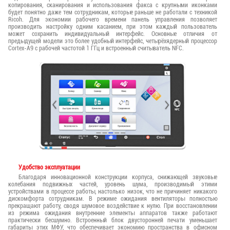
копирования, сканирования и использования факса с крупными иконками
будет понятно даже тем сотрудникам, которые раньше не работали с техникой
Ricoh. Для экономии рабочего времени панель управления позволяет
производить настройку одним касанием, при этом каждый пользователь
может сохранить индивидуальный интерфейс. Основные отличия от
предыдущей модели это более удобный интерфейс, четырёхядерный процессор
Cortex-A9 с рабочей частотой 1 ГГц и встроенный считыватель NFC.
Удобство эксплуатации
Благодаря инновационной конструкции корпуса, снижающей звуковые
колебания подвижных частей, уровень шума, производимый этими
устройствами в процессе работы, настолько низок, что не причиняет никакого
дискомфорта сотрудникам. В режиме ожидания вентиляторы полностью
прекращают работу, сводя шумовое воздействие к нулю. При восстановлении
из режима ожидания внутренние элементы аппаратов также работают
практически бесшумно. Встроенный блок двусторонней печати уменьшает
габариты этих МФУ, что обеспечивает экономию пространства в офисном