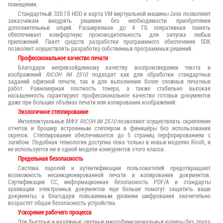
помещении.
Стандартный 320 Гб HDD и карта VM виртуальной машины Java позволяют
заказчикам внедрять решения без необходимости приобретения
дополнительные опций. Расширяемая до 4 ГБ оперативная память
обеспечивает комфортную производительность для запуска любых
приложений. Пакет средств разработки программного обеспечения SDK
позволяет осуществлять разработку собственных программных решений.
Профессиональное качество печати
Благодаря непревзойденному качеству воспроизведения текста и
изображений
RICOH IM 2510
подходят как для обработки стандартных
заданий офисной печати, так и для выполнения более сложных печатных
работ. Равномерная плотность тонера, а также стабильно высокая
насыщенность гарантируют профессиональное качество готовых документов
даже при больших объёмах печати или копирования изображений.
Экологичное степлирование
Интеллектуальные МФУ
RICOH IM 2510
позволяют осуществлять скрепление
отчетов и брошюр встроенным степлером в финишёры без использования
скрепок. Степлирование обеспечивается до 5 страниц перфорированием с
загибом. Подобная технология доступна пока только в новых моделях Ricoh, и
не используется ни в одной модели конкурентов этого класса.
Предельная безопасность
Система паролей и аутентификации пользователей предотвращают
возможность несанкционированной печати и копирования документов.
Сертификация СС, информационная безопасность PDF/A и стандарты
архивации электронных документов еще больше помогут защитить ваши
документы, а благодаря повышенным уровням шифрования значительно
возрастет общая безопасность устройства.
Ускорение рабочего процесса
Эти быстрые и надёжные цветные многофункциональные копиры без труда