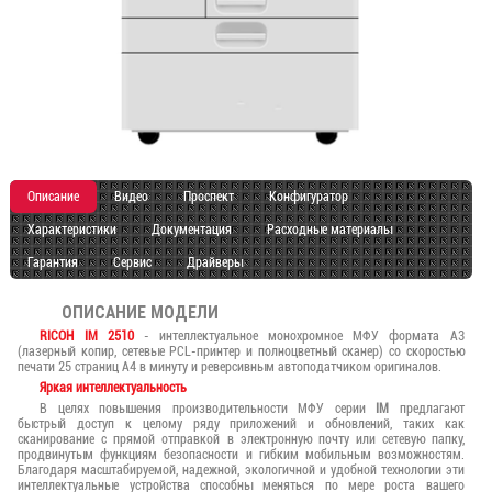
Описание
Видео
Проспект
Конфигуратор
Характеристики
Документация
Расходные материалы
Гарантия
Сервис
Драйверы
ОПИСАНИЕ МОДЕЛИ
RICOH IM 2510
- интеллектуальное монохромное МФУ формата А3
(лазерный копир, сетевые PCL-принтер и полноцветный сканер) со скоростью
печати 25 страниц А4 в минуту и реверсивным автоподатчиком оригиналов.
Яркая интеллектуальность
В целях повышения производительности МФУ серии
IM
предлагают
быстрый доступ к целому ряду приложений и обновлений, таких как
сканирование с прямой отправкой в электронную почту или сетевую папку,
продвинутым функциям безопасности и гибким мобильным возможностям.
Благодаря масштабируемой, надежной, экологичной и удобной технологии эти
интеллектуальные устройства способны меняться по мере роста вашего