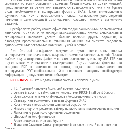
справятся со всеми офисными задачами. Среди множества других моделей,
представленных на рынке, они выделяются возможностью печати на бумаге
столь необходимого в полиграфии формата SRA3. Такие инновационные
функции, как PDF с возможностью поиска, копирование удостоверений
личности и однопроходный автоподатчик, позволяют ускорить выполнение
заданий.
Преобразуйте работу своего офиса благодаря расширенным возможностям
аппаратов
RICOH IM 2510
. Функции высокоскоростной печати, копирования и
сканирования позволят уделить больше времени другим заданиям, а
благодаря профессиональным финишным опциям вы сможете создавать
привлекательные рекламные материалы у себя в офисе.
Для быстрой оцифровки документов нужна всего одна кнопка
сканирования, что значительно сокращает время выполнения заданий. Просто
выберите куда отправить файлы – на электронную почту, в папку, USB, FTP или
другое место – и выполните сканирование. Другая важная функция это
создание PDF с возможностью поиска, когда текст размещается на
сканируемых PDF-изображениях. Это позволяет находить необходимую
информацию в документе намного быстрее.
RICOH IM 2510
- это модель с интеллектом, а покупка с умом!
10.1" цветной сенсорный дисплей нового поколения
Быстрый доступ к веб-справке посредством RICOH Intelligent Support
Возможность установки финишёра с бесскрепочным степлером
Стандартная возможность печати формата SRA3
Комплексные возможности финишной обработки
Низкое энергопотребление, таймер на включение и выключение питания
Лёгкая интеграция со сторонними решениями
Широкий выбор финишёров
Автодоводчик лотков для бумаги
В составе базового блока
: реверсивный автоподатчик, 2 лотка подачи
бумаги