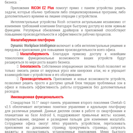
бизнеса.
Приложения
RICOH EZ Plus
помогут прямо с панели устройства решить
задачи, которые обычно требовали либо специализированных программ, либо
дополнительного времени на лишние операции с устройством.
Интеллектуальные устройства Ricoh остаются актуальными независимо от
изменения требований компании благодаря быстрому доступу ко всем нужным
функциям. Регулярные обновления драйверов и приложений способствуют
повышению производительности и эффективности рабочих процессов.
Масштабируемая платформа
Dynamic Workplace Intelligence
включает в себя интеллектуальные решения и
передовые приложения для повышения производительности всего офиса.
Масштабируемость
Благодаря прямому доступу к новейшим
технологиям функциональные возможности ваших устройств будут
расширяться по мере роста вашего бизнеса.
Безопасность
Собственная операционная система Ricoh позволяет не
только снизить риски от вирусных угроз или хакерских атак, но и упрощает
взаимодействие с устройством и его обслуживание.
Производительность
Приложения и новые возможности устройств,
позволяют решить просто и доступно целый блок текущих проблемных зон в
офисе и повысить эффективность работы сотрудников без дополнительных
расходов.
Инновационная функциональность
Стандартная 10.1" смарт-панель управления второго поколения Cheetah-G
v2.5 обеспечивает интуитивно понятное управление и идеальную платформу
для различных решений. Данные дисплеи схожи в работе со смартфонами и
планшетами на базе Android 6, поддерживают привычные жесты: касание,
перелистывание, сведение и разведение пальцев для изменения масштаба.
Сотрудники офиса смогут лёгко управлять устройством, перетаскивать
приложения на домашнюю страницу, прокручивать страницы, запускать
виджеты и просматривать установленные приложения. Меню быстрого