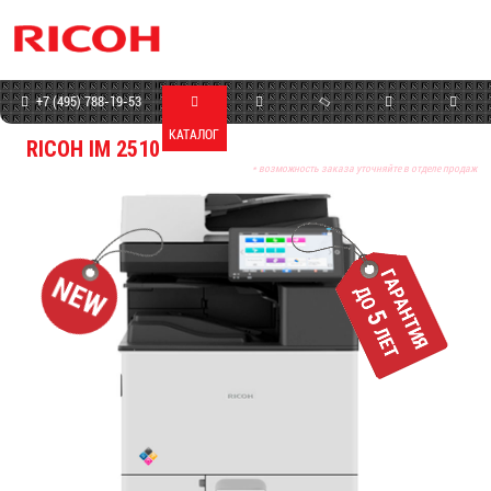
+7 (495) 788-19-53
КАТАЛОГ
МАГАЗИН
СЕРВИС
ПРОГРАММЫ
КОНТАКТЫ
RICOH IM 2510
* возможность заказа уточняйте в отделе продаж