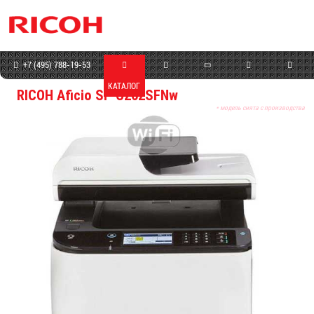
+7 (495) 788-19-53
КАТАЛОГ
МАГАЗИН
СЕРВИС
ПРОГРАММЫ
КОНТАКТЫ
RICOH Aficio SP C262SFNw
* модель снята с производства