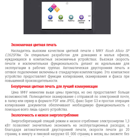
Экономичная цветная печать
Насладитесь высоким качеством цветной печати с МФУ
Ricoh Aficio SP
C262SFNw
. Он специально разработан для домашних и малых офисов,
нуждающихся в компактных экономичных устройствах. Высокая скорость
печати и исключительная фунциональность делают их идеальными для
эксплуатации в рабочих группах. Автоматическая двусторонняя печать и
сетевое подключение включены в стандартную комплектацию. Это компактное
устройство предоставляет функции копирования, сканирования и факса при
повышенной производительности.
Безупречная цветная печать для лучшей коммуникации
Цена МФУ немногим выше цены принтера, но оно предоставляет больше
возможностей. Полноцветное сканирование с отправкой по электронной почте,
в папку или сервер в формате PDF или JPEG, факс Super G3 и простая операция
копирования документов обеспечивают необходимую функциональность с
помощью всего лишь одного устройства.
Экологичность и низкое энергопотребление
Энергосберегающий спящий режим и низкое отребление электроэнергии 1,3
кВт позволяют значительно экономить на эксплуатационных расходах, а
благодаря автоматической двусторонней печати, скорости печати до 20
страниц в минуту и пиковой нагрузке 65 000 страниц в месяц вы сможете без