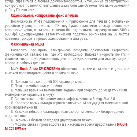
труда справиться с любым документооборотом. Улучшенные характеристики
контроллера позволяют выполнять даже большие объёмы печати, не замедляя
работу ПК или сети.
Сканирование, копирование, факс и печать
Возможность Wi-Fi подключения и приложение для печати с мобильных
устройств упрощают печать с ПК, ноутбуков, планшетов и смартфонов при
сохранении ярких, насыщенных цветов благодаря высокому разрешению 2400 x
600 dpi. Однопроходный автоматический податчик оригиналов на 50 листов
позволяет ускорить процес сканирования в два раза.
Факсимильная опция
Позволить расширить электронную передачу документов скоростной
факсимильной связью там, где это необходимо. Высокая скорость печати и
исключительная фунциональность делают их идеальными для эксплуатации в
офисных рабочих группах.
МФУ
Ricoh Aficio SP C262SFNw
обеспечивает яркие насыщенные цвета при
высокой производительности и по низкой цене.
Пиковая нагрузка до 65 000 страниц в месяц
Печать с мобильных устройств
Меньшее время на выполнение заданий при скорости до 20 цветных или
монохромных страниц в минуту
Соответствие требованиям энергоэффективности Energy Star 2.0
Короткое время выхода первого отпечатка 14 секунд для максимальной
производительности
Высокая гибкость благодаря возможностям сетевого и беспроводного
подключения
Экономия бумаги благодаря двусторонней печати
Модель снята с производства и в настоящее время представлена
RICOH
M C251FW >>>