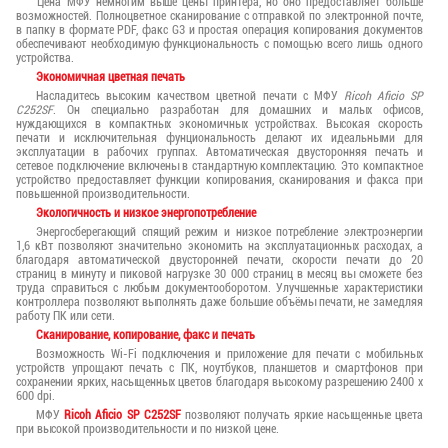
Цена МФУ немногим выше цены принтера, но оно предоставляет больше
возможностей. Полноцветное сканирование с отправкой по электронной почте,
в папку в формате PDF, факс G3 и простая операция копирования документов
обеспечивают необходимую функциональность с помощью всего лишь одного
устройства.
Экономичная цветная печать
Насладитесь высоким качеством цветной печати с МФУ
Ricoh Aficio SP
C252SF
. Он специально разработан для домашних и малых офисов,
нуждающихся в компактных экономичных устройствах. Высокая скорость
печати и исключительная фунциональность делают их идеальными для
эксплуатации в рабочих группах. Автоматическая двусторонняя печать и
сетевое подключение включены в стандартную комплектацию. Это компактное
устройство предоставляет функции копирования, сканирования и факса при
повышенной производительности.
Экологичность и низкое энергопотребление
Энергосберегающий спящий режим и низкое потребление электроэнергии
1,6 кВт позволяют значительно экономить на эксплуатационных расходах, а
благодаря автоматической двусторонней печати, скорости печати до 20
страниц в минуту и пиковой нагрузке 30 000 страниц в месяц вы сможете без
труда справиться с любым документооборотом. Улучшенные характеристики
контроллера позволяют выполнять даже большие объёмы печати, не замедляя
работу ПК или сети.
Сканирование, копирование, факс и печать
Возможность Wi-Fi подключения и приложение для печати с мобильных
устройств упрощают печать с ПК, ноутбуков, планшетов и смартфонов при
сохранении ярких, насыщенных цветов благодаря высокому разрешению 2400 x
600 dpi.
МФУ
Ricoh Aficio SP C252SF
позволяют получать яркие насыщенные цвета
при высокой производительности и по низкой цене.