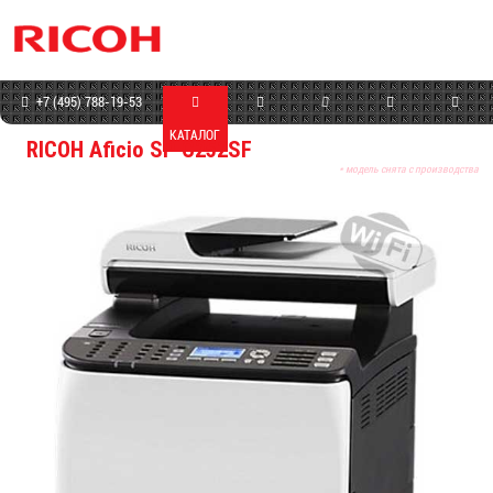
+7 (495) 788-19-53
КАТАЛОГ
МАГАЗИН
СЕРВИС
ПРОГРАММЫ
КОНТАКТЫ
RICOH Aficio SP C252SF
* модель снята с производства