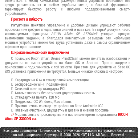
отпечатков в месяц Компактные размеры новых устройств позволяют без
труда разместить их в любом удобном месте, а богатый функционал
гарантирует быструю работу с любыми поддерживаемыми смарт-
устройствами.
Простота и гибкость
Интуитивно понятное управление и удобный дизайн упрощают рабочие
процессы и не требуют специальных знаний и навыков. Быстрый доступ к часто
используемым функциям
RICOH Aficio SP 377DNwX
ускоряет процесс
выполнения заданий, а благодаря компактным размерам эти небольшие
мощные устройства можно без труда установить даже в самом ограниченном
офисном пространстве.
Широкие возможности подключения
С помощью Ricoh Smart Device Print&Scan можно печатать изображения и
документы со смарт-устройств на базе iOS и Android. Просто загрузите
приложение и подключитесь к той же сети. При этом для устройств на базе ОС
iOS установка приложения не требуется. Больше никаких сложных настроек!
Картридж на 6.4k в стандартной комплектации
Беспроводное Wi-Fi подключение
Сетеовой принтер стандарта PCL
Автоматическая безлотковая двусторонняя печать
Стандартная память 128 Мб
Поддержка ОС Windows, Mac и Linux
Прямая печать со смарт-устройств на базе Android и iOS
Плавные очертания, двухцветный дизайн и низкий профиль
Модель снята с производства и в настоящее время представлена
RICOH
Aficio SP 3300DN >>>
Все права защищены. Полное или частичное использование материалов без ссылки
на сайт запрещено. Copyright © 2000-2026 KOT, LLC. All Rights Reserved.