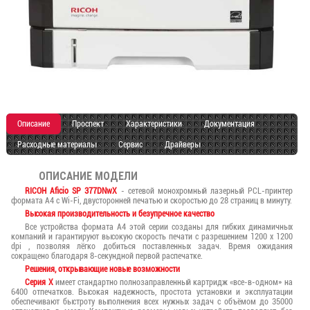
Описание
Проспект
Характеристики
Документация
Расходные материалы
Сервис
Драйверы
ОПИСАНИЕ МОДЕЛИ
RICOH Aficio SP 377DNwX
- сетевой монохромный лазерный PCL-принтер
формата А4 с Wi-Fi, двусторонней печатью и скоростью до 28 страниц в минуту.
Высокая производительность и безупречное качество
Все устройства формата A4 этой серии созданы для гибких динамичных
компаний и гарантируют высокую скорость печати с разрешением 1200 x 1200
dpi , позволяя лёгко добиться поставленных задач. Время ожидания
сокращено благодаря 8-секундной первой распечатке.
Решения, открывающие новые возможности
Серия X
имеет стандартно полнозаправленный картридж «все-в-одном» на
6400 отпечатков. Высокая надежность, простота установки и эксплуатации
обеспечивают быстроту выполнения всех нужных задач с объёмом до 35000