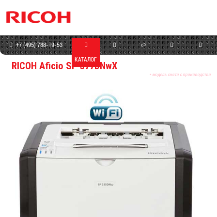
+7 (495) 788-19-53
КАТАЛОГ
МАГАЗИН
СЕРВИС
ПРОГРАММЫ
КОНТАКТЫ
RICOH Aficio SP 377DNwX
* модель снята с производства