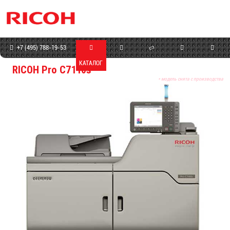
+7 (495) 788-19-53
КАТАЛОГ
МАГАЗИН
СЕРВИС
ПРОГРАММЫ
КОНТАКТЫ
RICOH Pro C7110s
* модель снята с производства