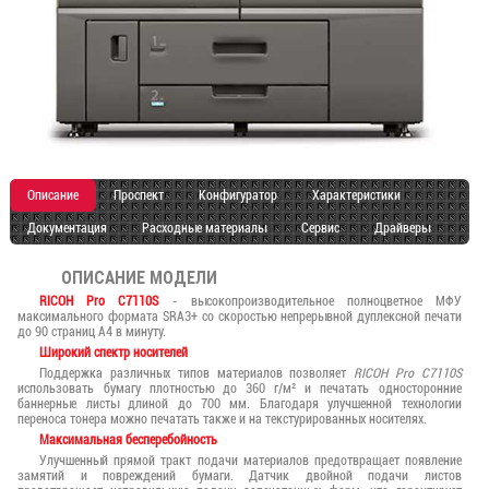
Описание
Проспект
Конфигуратор
Характеристики
Документация
Расходные материалы
Сервис
Драйверы
ОПИСАНИЕ МОДЕЛИ
RICOH Pro C7110S
- высокопроизводительное полноцветное МФУ
максимального формата SRА3+ со скоростью непрерывной дуплексной печати
до 90 страниц А4 в минуту.
Широкий спектр носителей
Поддержка различных типов материалов позволяет
RICOH Pro C7110S
использовать бумагу плотностью до 360 г/м² и печатать односторонние
баннерные листы длиной до 700 мм. Благодаря улучшенной технологии
переноса тонера можно печатать также и на текстурированных носителях.
Максимальная бесперебойность
Улучшенный прямой тракт подачи материалов предотвращает появление
замятий и повреждений бумаги. Датчик двойной подачи листов