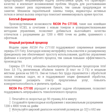
предотвращает неправильную подачу запечатанных форм, что гарантирует
качество и исключает возникновение проблем. Модуль для разглаживания
листов снижает риск скручивания бумаги, тем самым предупреждая ее
замятие. Механизм параллельной замены тонера, индикаторы активных
лотков и сигнал вызова оператора помогают минимизировать время простоя.
Богатый функционал
Производственные возможности
RICOH Pro C7110S
, такие как новейшая
технология VCSEL в сочетании с новым тонером и усовершенствованными
методами управления, позволяют добиваться высочайшего качества
отпечатков с разрешением до 1200 x 4800 точек на дюйм, сравнимого с
офсетным.
Мощный растровый процессор
Модели серии
RICOH Pro C7110S
поддерживают современные внешние
серверы EFI Fiery. Благодаря новому интерфейсу пользователя и расширенному
функционалу они обеспечивают простоту использования, удобство управления
файлами и контроля рабочего процесса, тем самым повышая эффективность
производства.
Серверы EFI Fiery оснащёны высокопроизводительным процессором Intel
Xeon 3,5 ГГц, увеличенным объёмом памяти (8 плат по 2 ГБ) и мощным
жёстким диском на 500 ГБ. Они не только без труда справляются с обработкой
самых сложных задач, но и поддерживают опции финишной обработки,
позволяющие расширить спектр предлагаемых услуг, повысить
конкурентоспособность и увеличить прибыль.
RICOH Pro C7110S
упрощает и ускоряет задачи обслуживания, позволяет
поддерживать непрерывность технологического процесса.
Печатайте со скоростью до 90 страниц A4 в минуту
Создавайте превосходные изображения с максимальным разрешением
1200 x 4800 точек на дюйм
Используйте широкий диапазон носителей размером до 323 x 692 мм