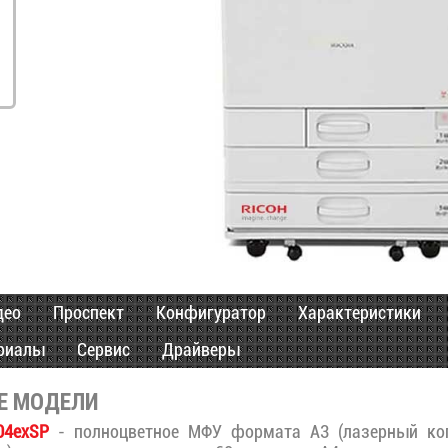
део
Проспект
Конфигуратор
Характеристики
риалы
Сервис
Драйверы
Е МОДЕЛИ
04exSP
- полноцветное МФУ формата А3 (лазерный коп