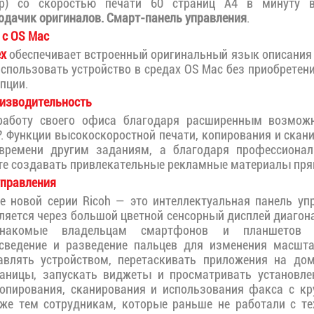
ер) со скоростью печати 60 страниц А4 в минуту в
дачик оригиналов. Смарт-панель управления
.
 с OS Mac
ex
обеспечивает встроенный оригинальный язык описания с
 использовать устройство в средах OS Mac без приобретен
пции.
изводительность
работу своего офиса благодаря расширенным возмож
P
. Функции высокоскоростной печати, копирования и скан
 времени другим заданиям, а благодаря профессион
е создавать привлекательные рекламные материалы прям
управления
е новой серии Ricoh — это интеллектуальная панель уп
ляется через большой цветной сенсорный дисплей диагона
знакомые владельцам смартфонов и планшетов ж
 сведение и разведение пальцев для изменения масшта
авлять устройством, перетаскивать приложения на до
раницы, запускать виджеты и просматривать установле
опирования, сканирования и использования факса с к
же тем сотрудникам, которые раньше не работали с те