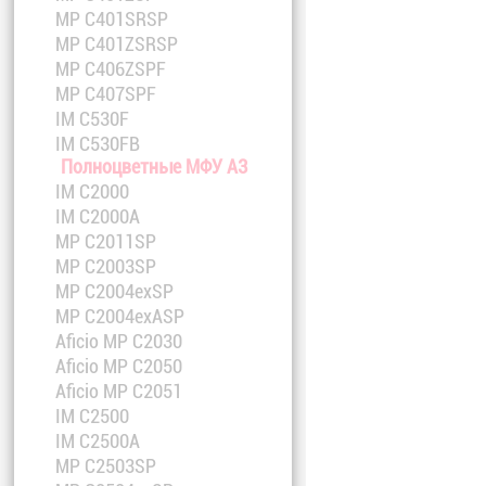
MP C401SRSP
MP C401ZSRSP
MP C406ZSPF
MP C407SPF
IM C530F
IM C530FB
Полноцветные МФУ A3
IM C2000
IM C2000A
MP C2011SP
MP C2003SP
MP C2004exSP
MP C2004exASP
Aficio MP C2030
Aficio MP C2050
Aficio MP C2051
IM C2500
IM C2500A
MP C2503SP