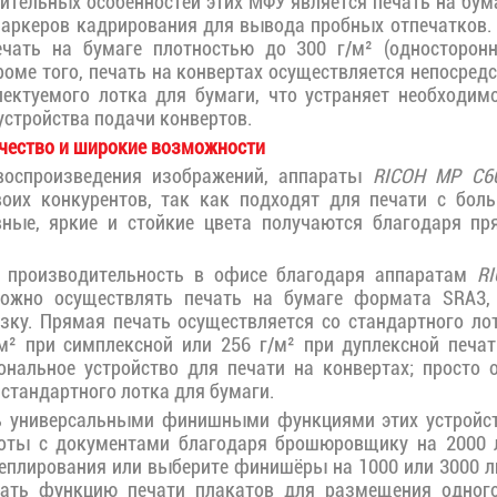
ительных особенностей этих МФУ является печать на бу
маркеров кадрирования для вывода пробных отпечатков.
чать на бумаге плотностью до 300 г/м² (односторонн
роме того, печать на конвертах осуществляется непосред
ектуемого лотка для бумаги, что устраняет необходим
устройства подачи конвертов.
чество и широкие возможности
воспроизведения изображений, аппараты
RICOH MP C6
воих конкурентов, так как подходят для печати с бол
вные, яркие и стойкие цвета получаются благодаря пр
 производительность в офисе благодаря аппаратам
R
ожно осуществлять печать на бумаге формата SRA3,
зку. Прямая печать осуществляется со стандартного ло
м² при симплексной или 256 г/м² при дуплексной печа
ональное устройство для печати на конвертах; просто 
 стандартного лотка для бумаги.
ь универсальными финишными функциями этих устройст
оты с документами благодаря брошюровщику на 2000 
еплирования или выберите финишёры на 1000 или 3000 ли
ать функцию печати плакатов для размещения одног