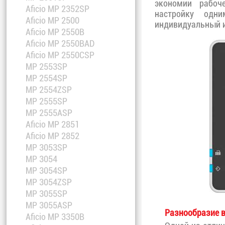
экономии рабоч
Aficio MP 2352SP
настройку одн
Aficio MP 2500
индивидуальный 
Aficio MP 2550B
Aficio MP 2550BAD
Aficio MP 2550CSP
MP 2553SP
MP 2554SP
MP 2554ZSP
MP 2555SP
MP 2555ASP
Aficio MP 2851
Aficio MP 2852
MP 3053SP
MP 3054
MP 3054SP
MP 3054ZSP
MP 3055SP
MP 3055ASP
Разнообразие в
Aficio MP 3350B