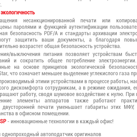
.
 экологичность
ащения несанкционированной печати или копиров
щены паролями и функцией аутентификации пользовате
ная безопасность PDF/A и стандарты архивации электр
огут защитить ваши документы, а благодаря пов
тельно возрастет общая безопасность устройства.
ния/выключения питания позволяет устройствам быст
ний и сократить общее потребление электроэнергии.
нные на основе принципов экологической безопасност
Star, что означает меньшее выделение углекислого газа пр
производимый этими устройствами в процессе работы, нас
кого дискомфорта сотрудникам, а в режиме ожидания, е
ращают работу, сводя шумовое воздействие к нулю. При
енние элементы аппаратов также работают практи
 двусторонней печати уменьшает габариты этих МФУ, 
нства в офисном помещении.
4SP
- инновационные технологии в каждый офис!
однопроходный автоподатчик оригиналов