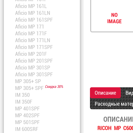
Aficio MP 161L
Aficio MP 161LN
Aficio MP 161SPF
Aficio MP 171
Aficio MP 171F
Aficio MP 171LN
Aficio MP 171SPF
Aficio MP 201F
Aficio MP 201SPF
Aficio MP 301SP
Aficio MP 301SPF
MP 305+ SP
Скидка 30%
MP 305+ SPF
Описание
Ви
IM 350
IM 350F
Расходные мате
MP 401SPF
MP 402SPF
ОПИСАНИ
MP 501SPF
RICOH MP C60
IM 600SRF