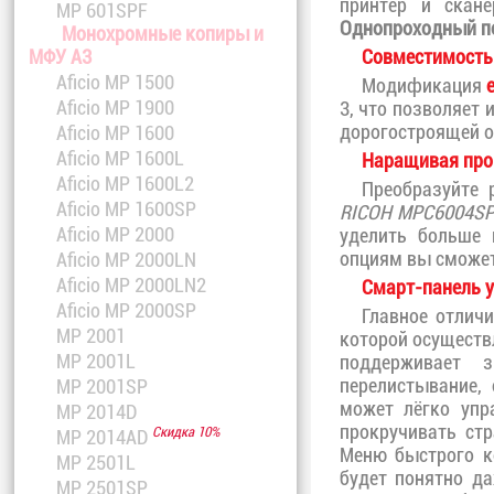
принтер и скан
MP 601SPF
Однопроходный по
Монохромные копиры и
Совместимость
МФУ A3
Aficio MP 1500
Модификация
Aficio MP 1900
3, что позволяет
дорогостроящей о
Aficio MP 1600
Aficio MP 1600L
Наращивая про
Aficio MP 1600L2
Преобразуйте 
Aficio MP 1600SP
RICOH MPC6004S
Aficio MP 2000
уделить больше
опциям вы сможет
Aficio MP 2000LN
Aficio MP 2000LN2
Смарт-панель 
Aficio MP 2000SP
Главное отличи
MP 2001
которой осуществ
MP 2001L
поддерживает 
перелистывание,
MP 2001SP
может лёгко упр
MP 2014D
прокручивать ст
Скидка 10%
MP 2014AD
Меню быстрого к
MP 2501L
будет понятно да
MP 2501SP