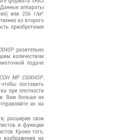
маге формата SRA3
 Данные аппараты
яя) или 256 г/м²
ственно из второго
ость приобретения
004SP
разительно
ьшим количеством
ямоточной подаче
ICOH MP C6004SP
.
 чтобы поставить
тка при плотности
ти. Вам больше не
отправляйте их на
в, расширив свои
листов и функции
стов. Кроме того,
о изображения на