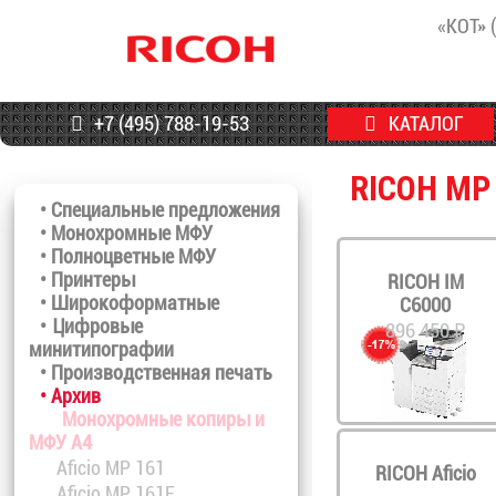
«КОТ» 
+7 (495) 788-19-53
КАТАЛОГ
RICOH MP
• Специальные предложения
• Монохромные МФУ
• Полноцветные МФУ
• Принтеры
RICOH IM
• Широкоформатные
C6000
• Цифровые
896 450 ₽
минитипографии
• Производственная печать
• Архив
Монохромные копиры и
МФУ A4
Aficio MP 161
RICOH Aficio
Aficio MP 161F