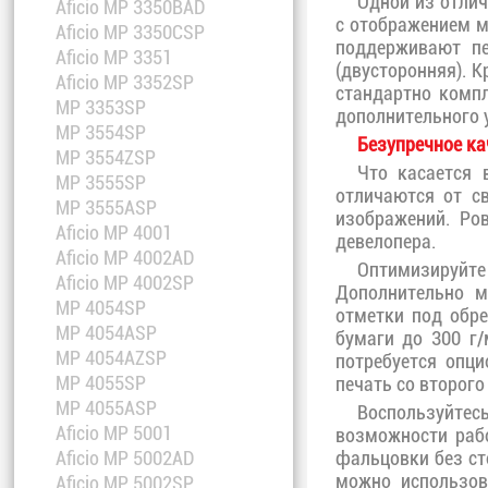
Одной из отлич
Aficio MP 3350BAD
с отображением 
Aficio MP 3350CSP
поддерживают пе
Aficio MP 3351
(двусторонняя). К
Aficio MP 3352SP
стандартно компл
MP 3353SP
дополнительного 
MP 3554SP
Безупречное ка
MP 3554ZSP
Что касается 
MP 3555SP
отличаются от с
MP 3555ASP
изображений. Ро
Aficio MP 4001
девелопера.
Aficio MP 4002AD
Оптимизируйте
Aficio MP 4002SP
Дополнительно м
MP 4054SP
отметки под обре
MP 4054ASP
бумаги до 300 г/
MP 4054AZSP
потребуется опци
MP 4055SP
печать со второго
MP 4055ASP
Воспользуйтес
Aficio MP 5001
возможности раб
фальцовки без ст
Aficio MP 5002AD
можно использов
Aficio MP 5002SP