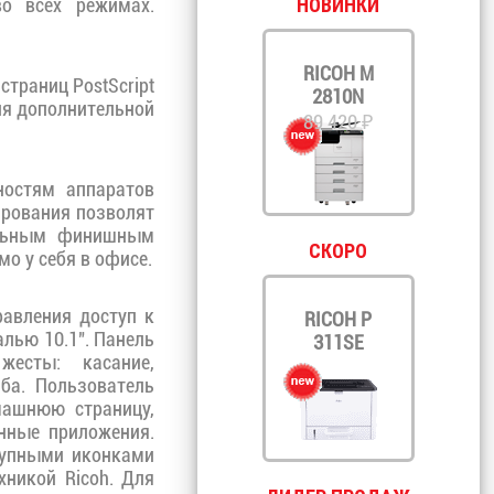
НОВИНКИ
о всех режимах.
RICOH M
траниц PostScript
2810N
ия дополнительной
89 420 ₽
ностям аппаратов
ирования позволят
альным финишным
СКОРО
о у себя в офисе.
равления доступ к
RICOH P
лью 10.1". Панель
311SE
есты: касание,
ба. Пользователь
машнюю страницу,
нные приложения.
рупными иконками
хникой Ricoh. Для