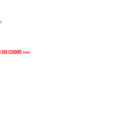
я
 IM C6000 >>>