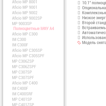
Aficio MP 8001
10.1" полноц
Aficio MP 9001
Опциональная
Комплексные
Aficio MP 9002
Низкое энерг
Aficio MP 9002SP
Второй станд
MP 9003SP
Встраиваемы
Полноцветные МФУ A4
Автоматическ
Aficio MP C300
Использовани
IM C300
Модель снята
IM C300F
Aficio MP C305SP
Aficio MP C305SPF
MP C306ZSP
MP C306ZSPF
MP C307SP
MP C307SPF
Aficio MP C400
IM C400F
IM C400SRF
MP C401SP
MP C401ZSP