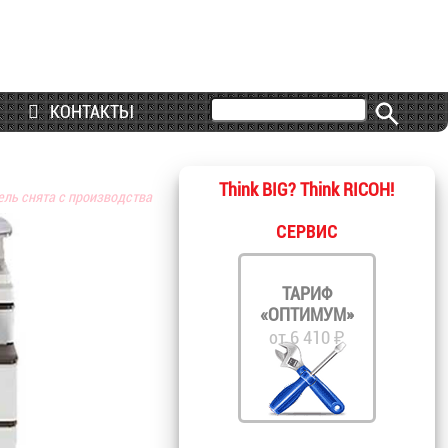
КОНТАКТЫ
Think BIG? Think RICOH!
ель снята с производства
СЕРВИС
ТАРИФ
«ОПТИМУМ»
от 6 410 ₽