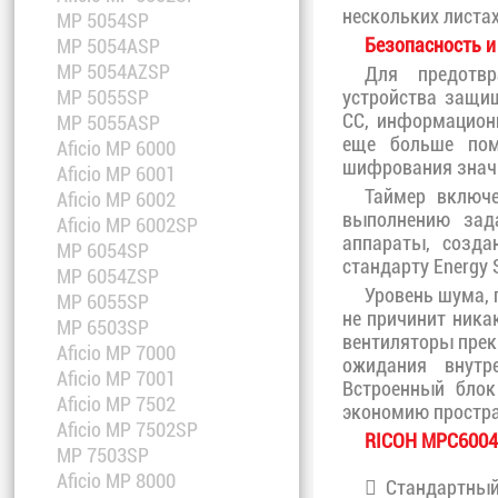
нескольких листах
MP 5054SP
Безопасность и
MP 5054ASP
MP 5054AZSP
Для предотвр
устройства защи
MP 5055SP
СС, информацион
MP 5055ASP
еще больше пом
Aficio MP 6000
шифрования значи
Aficio MP 6001
Таймер включе
Aficio MP 6002
выполнению зада
Aficio MP 6002SP
аппараты, созда
MP 6054SP
стандарту Energy 
MP 6054ZSP
Уровень шума, 
MP 6055SP
не причинит ника
MP 6503SP
вентиляторы прек
Aficio MP 7000
ожидания внутр
Aficio MP 7001
Встроенный блок
Aficio MP 7502
экономию простра
Aficio MP 7502SP
RICOH MPC600
MP 7503SP
Aficio MP 8000
Стандартный 