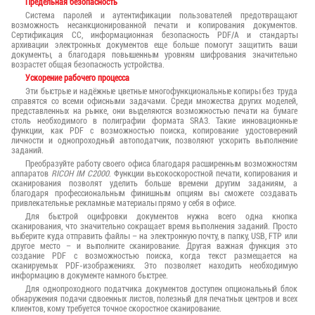
Предельная безопасность
Система паролей и аутентификации пользователей предотвращают
возможность несанкционированной печати и копирования документов.
Сертификация СС, информационная безопасность PDF/A и стандарты
архивации электронных документов еще больше помогут защитить ваши
документы, а благодаря повышенным уровням шифрования значительно
возрастет общая безопасность устройства.
Ускорение рабочего процесса
Эти быстрые и надёжные цветные многофункциональные копиры без труда
справятся со всеми офисными задачами. Среди множества других моделей,
представленных на рынке, они выделяются возможностью печати на бумаге
столь необходимого в полиграфии формата SRA3. Такие инновационные
функции, как PDF с возможностью поиска, копирование удостоверений
личности и однопроходный автоподатчик, позволяют ускорить выполнение
заданий.
Преобразуйте работу своего офиса благодаря расширенным возможностям
аппаратов
RICOH IM C2000
. Функции высокоскоростной печати, копирования и
сканирования позволят уделить больше времени другим заданиям, а
благодаря профессиональным финишным опциям вы сможете создавать
привлекательные рекламные материалы прямо у себя в офисе.
Для быстрой оцифровки документов нужна всего одна кнопка
сканирования, что значительно сокращает время выполнения заданий. Просто
выберите куда отправить файлы – на электронную почту, в папку, USB, FTP или
другое место – и выполните сканирование. Другая важная функция это
создание PDF с возможностью поиска, когда текст размещается на
сканируемых PDF-изображениях. Это позволяет находить необходимую
информацию в документе намного быстрее.
Для однопроходного податчика документов доступен опциональный блок
обнаружения подачи сдвоенных листов, полезный для печатных центров и всех
клиентов, кому требуется точное скоростное сканирование.