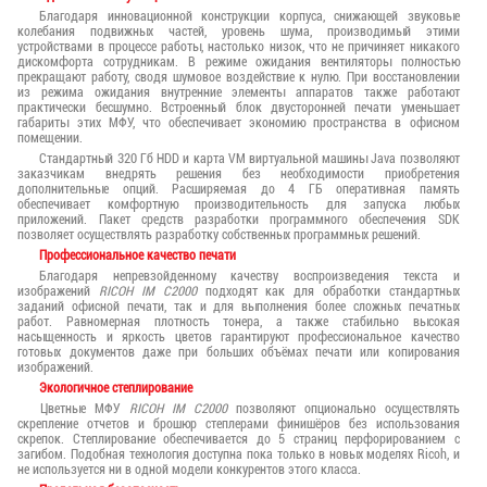
Благодаря инновационной конструкции корпуса, снижающей звуковые
колебания подвижных частей, уровень шума, производимый этими
устройствами в процессе работы, настолько низок, что не причиняет никакого
дискомфорта сотрудникам. В режиме ожидания вентиляторы полностью
прекращают работу, сводя шумовое воздействие к нулю. При восстановлении
из режима ожидания внутренние элементы аппаратов также работают
практически бесшумно. Встроенный блок двусторонней печати уменьшает
габариты этих МФУ, что обеспечивает экономию пространства в офисном
помещении.
Стандартный 320 Гб HDD и карта VM виртуальной машины Java позволяют
заказчикам внедрять решения без необходимости приобретения
дополнительные опций. Расширяемая до 4 ГБ оперативная память
обеспечивает комфортную производительность для запуска любых
приложений. Пакет средств разработки программного обеспечения SDK
позволяет осуществлять разработку собственных программных решений.
Профессиональное качество печати
Благодаря непревзойденному качеству воспроизведения текста и
изображений
RICOH IM C2000
подходят как для обработки стандартных
заданий офисной печати, так и для выполнения более сложных печатных
работ. Равномерная плотность тонера, а также стабильно высокая
насыщенность и яркость цветов гарантируют профессиональное качество
готовых документов даже при больших объёмах печати или копирования
изображений.
Экологичное степлирование
Цветные МФУ
RICOH IM C2000
позволяют опционально осуществлять
скрепление отчетов и брошюр степлерами финишёров без использования
скрепок. Степлирование обеспечивается до 5 страниц перфорированием с
загибом. Подобная технология доступна пока только в новых моделях Ricoh, и
не используется ни в одной модели конкурентов этого класса.