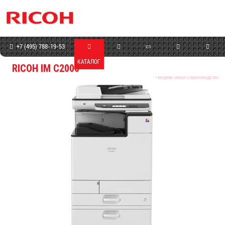
+7 (495) 788-19-53
КАТАЛОГ
МАГАЗИН
СЕРВИС
ПРОГРАММЫ
КОНТАКТЫ
RICOH IM C2000
* модель снята с производства