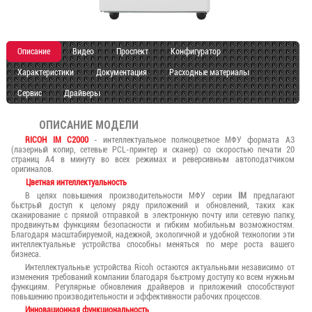
Описание
Видео
Проспект
Конфигуратор
Характеристики
Документация
Расходные материалы
Сервис
Драйверы
ОПИСАНИЕ МОДЕЛИ
RICOH IM C2000
- интеллектуальное полноцветное МФУ формата А3
(лазерный копир, сетевые PCL-принтер и сканер) со скоростью печати 20
страниц А4 в минуту во всех режимах и реверсивным автоподатчиком
оригиналов.
Цветная интеллектуальность
В целях повышения производительности МФУ серии
IM
предлагают
быстрый доступ к целому ряду приложений и обновлений, таких как
сканирование с прямой отправкой в электронную почту или сетевую папку,
продвинутым функциям безопасности и гибким мобильным возможностям.
Благодаря масштабируемой, надежной, экологичной и удобной технологии эти
интеллектуальные устройства способны меняться по мере роста вашего
бизнеса.
Интеллектуальные устройства Ricoh остаются актуальными независимо от
изменения требований компании благодаря быстрому доступу ко всем нужным
функциям. Регулярные обновления драйверов и приложений способствуют
повышению производительности и эффективности рабочих процессов.
Инновационная функциональность