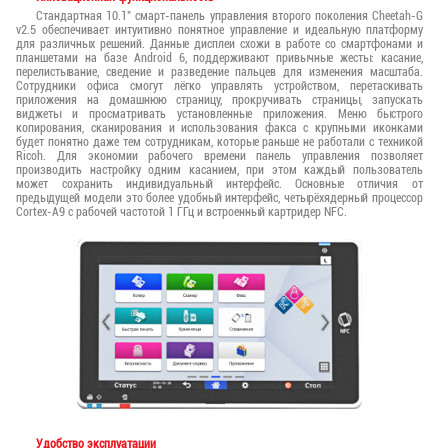
Стандартная 10.1" смарт-панель управления второго поколения Cheetah-G
v2.5 обеспечивает интуитивно понятное управление и идеальную платформу
для различных решений. Данные дисплеи схожи в работе со смартфонами и
планшетами на базе Android 6, поддерживают привычные жесты: касание,
перелистывание, сведение и разведение пальцев для изменения масштаба.
Сотрудники офиса смогут лёгко управлять устройством, перетаскивать
приложения на домашнюю страницу, прокручивать страницы, запускать
виджеты и просматривать установленные приложения. Меню быстрого
копирования, сканирования и использования факса с крупными иконками
будет понятно даже тем сотрудникам, которые раньше не работали с техникой
Ricoh. Для экономии рабочего времени панель управления позволяет
производить настройку одним касанием, при этом каждый пользователь
может сохранить индивидуальный интерфейс. Основные отличия от
предыдущей модели это более удобный интерфейс, четырёхядерный процессор
Cortex-A9 с рабочей частотой 1 ГГц и встроенный картридер NFC.
Удобство эксплуатации