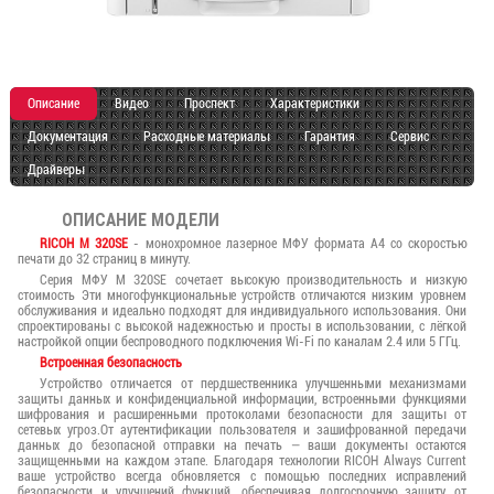
Описание
Видео
Проспект
Характеристики
Документация
Расходные материалы
Гарантия
Сервис
Драйверы
ОПИСАНИЕ МОДЕЛИ
RICOH M 320SE
- монохромное лазерное МФУ формата A4 со скоростью
печати до 32 страниц в минуту.
Серия МФУ M 320SE сочетает высокую производительность и низкую
стоимость Эти многофункциональные устройств отличаются низким уровнем
обслуживания и идеально подходят для индивидуального использования. Они
спроектированы с высокой надежностью и просты в использовании, с лёгкой
настройкой опции беспроводного подключения Wi-Fi по каналам 2.4 или 5 ГГц.
Встроенная безопасность
Устройство отличается от пердшественника улучшенными механизмами
защиты данных и конфиденциальной информации, встроенными функциями
шифрования и расширенными протоколами безопасности для защиты от
сетевых угроз.От аутентификации пользователя и зашифрованной передачи
данных до безопасной отправки на печать — ваши документы остаются
защищенными на каждом этапе. Благодаря технологии RICOH Always Current
ваше устройство всегда обновляется с помощью последних исправлений
безопасности и улучшений функций, обеспечивая долгосрочную защиту от