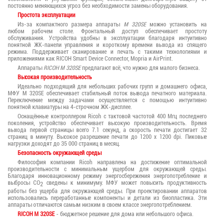
постоянно меняющихся угроз без необходимости замены оборудования.
Простота эксплуатации
Из-за компактного размера аппараты
M 320SE
можно установить на
любом рабочем столе. Фронтальный доступ обеспечивает простоту
обслуживания. Устройства удобны в эксплуатации благодаря интуитивно
понятной ЖК-панели управления и короткому времени выхода из спящего
режима. Поддерживает сканирование и печать с такими технологиями и
приложениями как RICOH Smart Device Connector, Mopria и AirPrint.
Аппараты
RICOH M 320SE
предлагают всё, что нужно для малого бизнеса.
Высокая производительность
Идеально подходящий для небольших рабочих групп и домашнего офиса,
МФУ M 320SE обеспечивает стабильный поток вывода печатного материала.
Переключение между задачами осуществляется с помощью интуитивно
понятной клавиатуры на 4-строчном ЖК-дисплее.
Оснащённые контроллером Ricoh с тактовой частотой 400 Мгц последнего
поколения, устройство обеспечивает высокую производительность. Время
выхода первой страницы всего 7.1 секунд, а скорость печати достигает 32
страниц в минуту. Высокое разрешение печати до 1200 x 1200 dpi. Пиковые
нагрузки доходят до 35 000 страниц в месяц.
Безопасность окружающей среды
Философия компании Ricoh направлена на достижение оптимальной
производительности с минимальным ущербом для окружающей среды.
Благодаря инновационному режиму энергосбережения энергопотребление и
выбросы CO
сведены к минимуму. МФУ может повысить продуктивность
2
работы без ущерба для окружающей среды. При проектировании аппаратов
использовались переработанные компоненты и детали из биопластика. Эти
аппараты отличаются самым низким в своем классе энергопотреблением.
RICOH M 320SE
- бюджетное решение для дома или небольшого офиса.