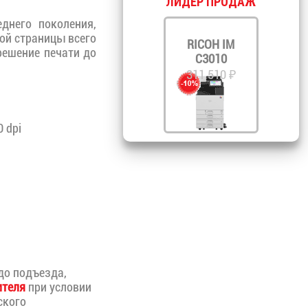
ЛИДЕР ПРОДАЖ
днего поколения,
ой страницы всего
RICOH IM
зрешение печати до
C3010
311 510 ₽
 dpi
до подъезда,
ителя
при условии
ского