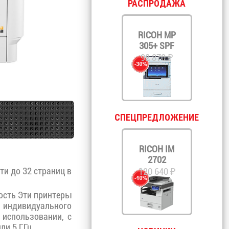
РАСПРОДАЖА
RICOH MP
305+ SPF
92 870 ₽
СПЕЦПРЕДЛОЖЕНИЕ
RICOH IM
2702
и до 32 страниц в
120 640 ₽
ость Эти принтеры
 индивидуального
использовании, с
ли 5 ГГц.