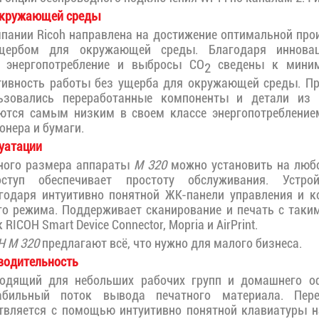
окружающей среды
пании Ricoh направлена на достижение оптимальной про
ербом для окружающей среды. Благодаря иннова
я энергопотребление и выбросы CO
сведены к миним
2
тивность работы без ущерба для окружающей среды. Пр
ьзовались переработанные компоненты и детали из 
ются самым низким в своем классе энергопотреблени
онера и бумаги.
уатации
ного размера аппараты
M 320
можно установить на любо
ступ обеспечивает простоту обслуживания. Устр
агодаря интуитивно понятной ЖК-панели управления и к
о режима. Поддерживает сканирование и печать с таки
ICOH Smart Device Connector, Mopria и AirPrint.
H M 320
предлагают всё, что нужно для малого бизнеса.
водительность
ходящий для небольших рабочих групп и домашнего 
табильный поток вывода печатного материала. Пер
твляется с помощью интуитивно понятной клавиатуры н