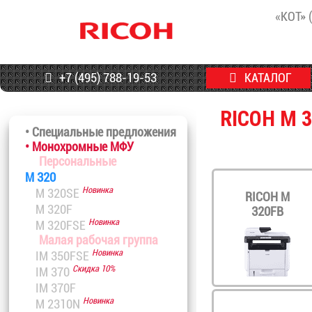
«КОТ» 
+7 (495) 788-19-53
КАТАЛОГ
RICOH M 
• Специальные предложения
• Монохромные МФУ
Персональные
M 320
Новинка
M 320SE
RICOH M
M 320F
320FB
Новинка
M 320FSE
Малая рабочая группа
Новинка
IM 350FSE
Скидка 10%
IM 370
IM 370F
Новинка
M 2310N