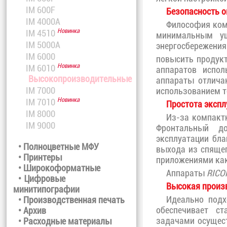
IM 600F
Безопасность 
IM 4000A
Философия ком
Новинка
IM 4510
минимальным ущ
IM 5000A
энергосбережени
IM 6000
повысить продук
Новинка
IM 6010
аппаратов испол
Высокопроизводительные
аппараты отлича
IM 7000
использованием т
Новинка
IM 7010
Простота экспл
IM 8000
Из-за компакт
IM 9000
Фронтальный до
эксплуатации бл
• Полноцветные МФУ
выхода из спящег
• Принтеры
приложениями как R
• Широкоформатные
Аппараты
RICO
• Цифровые
Высокая произ
минитипографии
Идеально под
• Производственная печать
обеспечивает с
• Архив
задачами осущес
• Расходные материалы