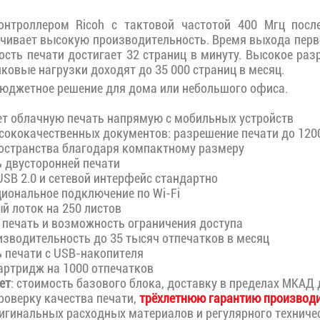
нтроллером Ricoh с тактовой частотой 400 Мгц после
ечивает высокую производительность. Время выхода перв
рость печати достигает 32 страниц в минуту. Высокое ра
Пиковые нагрузки доходят до 35 000 страниц в месяц.
бюджетное решение для дома или небольшого офиса.
 облачную печать напрямую с мобильных устройств
ококачественных документов: разрешение печати до 1200
странства благодаря компактному размеру
двусторонней печати
SB 2.0 и сетевой интерфейс стандартно
иональное подключение по Wi-Fi
 лоток на 250 листов
ечать и возможность ограничения доступа
зводительность до 35 тысяч отпечатков в месяц
печати с USB-накопителя
ртридж на 1000 отпечатков
ет
: стоимость базового блока, доставку в пределах МКАД 
проверку качества печати,
трёхлетнюю гарантию производ
игинальных расходных материалов и регулярного техниче