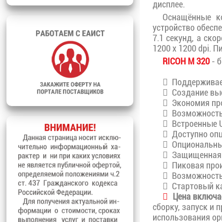
дисплее.
Оснащённые ко
устройство обесп
7.1 секунд, а ско
1200 x 1200 dpi. 
RICOH M 320
- 
Поддерживает
Создание выс
Экономия про
Возможность 
Встроенные U
Доступно опц
Опциональный
Защищенная п
Пиковая прои
Возможность 
Стартовый ка
Цена включа
сборку, запуск и 
использования ор