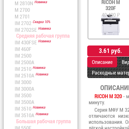
RICOH M
Новинка
M 2810N
320F
M 2700
40 400 ₽
M 2701
Скидка 10%
IM 2702
Новинка
IM 2702SE
Средняя рабочая группа
Новинка
IM 430FSE
IM 460F
3.61 руб.
IM 2500
Описание
Ви
IM 2500A
Новинка
IM 2510
Расходные мате
Новинка
IM 2510A
IM 3000
ОПИСАНИ
IM 3000A
IM 3500
RICOH M 320
- м
IM 3500A
минуту.
Новинка
IM 3510
Серия МФУ M 32
Новинка
IM 3510A
отличаются низк
Большая рабочая группа
использования. 
IM 550F
лёгкой настройкой