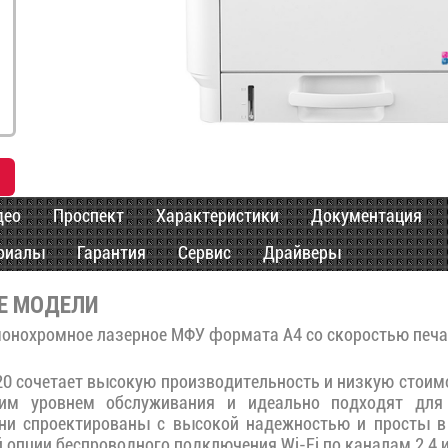
део
Проспект
Характеристики
Документация
риалы
Гарантия
Сервис
Драйверы
Е МОДЕЛИ
онохромное лазерное МФУ формата A4 со скоростью печат
0 сочетает высокую производительность и низкую стоим
им уровнем обслуживания и идеально подходят для
Они спроектированы с высокой надежностью и просты в 
 опции беспроводного подключения Wi-Fi по каналам 2.4 и