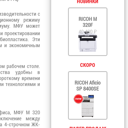
НОВИНКИ
изводительности с
RICOH M
ционному режиму
320F
уму. МФУ может
40 400 ₽
и проектировании
биопластика. Эти
ем и экономичным
СКОРО
м рабочем столе.
ойства удобны в
ороткому времени
RICOH Aficio
ми технологиями и
SP 8400SE
офиса, МФУ M 320
еключение между
а 4-строчном ЖК-