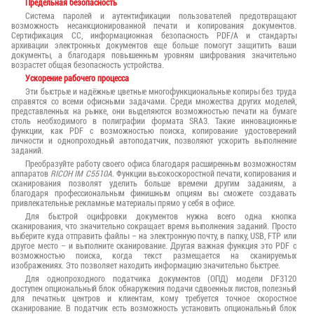
Предельная безопасность
Система паролей и аутентификации пользователей предотвращают
возможность несанкционированной печати и копирования документов.
Сертификация СС, информационная безопасность PDF/A и стандарты
архивации электронных документов еще больше помогут защитить ваши
документы, а благодаря повышенным уровням шифрования значительно
возрастет общая безопасность устройства.
Ускорение рабочего процесса
Эти быстрые и надёжные цветные многофункциональные копиры без труда
справятся со всеми офисными задачами. Среди множества других моделей,
представленных на рынке, они выделяются возможностью печати на бумаге
столь необходимого в полиграфии формата SRA3. Такие инновационные
функции, как PDF с возможностью поиска, копирование удостоверений
личности и однопроходный автоподатчик, позволяют ускорить выполнение
заданий.
Преобразуйте работу своего офиса благодаря расширенным возможностям
аппаратов
RICOH IM C5510A
. Функции высокоскоростной печати, копирования и
сканирования позволят уделить больше времени другим заданиям, а
благодаря профессиональным финишным опциям вы сможете создавать
привлекательные рекламные материалы прямо у себя в офисе.
Для быстрой оцифровки документов нужна всего одна кнопка
сканирования, что значительно сокращает время выполнения заданий. Просто
выберите куда отправить файлы – на электронную почту, в папку, USB, FTP или
другое место – и выполните сканирование. Другая важная функция это PDF с
возможностью поиска, когда текст размещается на сканируемых
изображениях. Это позволяет находить информацию значительно быстрее.
Для однопроходного податчика документов (ОПД) модели DF3120
доступен опциональный блок обнаружения подачи сдвоенных листов, полезный
для печатных центров и клиентам, кому требуется точное скоростное
сканирование. В податчик есть возможность установить опциональный блок