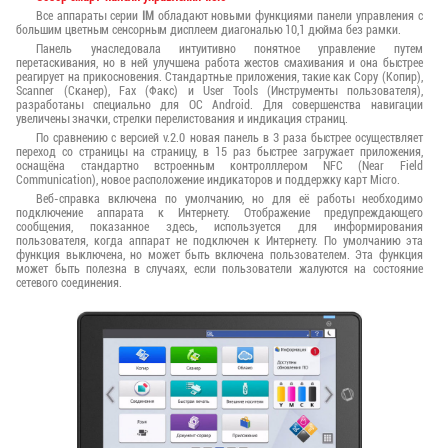
Все аппараты серии
IM
обладают новыми функциями панели управления с
большим цветным сенсорным дисплеем диагональю 10,1 дюйма без рамки.
Панель унаследовала интуитивно понятное управление путем
перетаскивания, но в ней улучшена работа жестов смахивания и она быстрее
реагирует на прикосновения. Стандартные приложения, такие как Copy (Копир),
Scanner (Сканер), Fax (Факс) и User Tools (Инструменты пользователя),
разработаны специально для ОС Android. Для совершенства навигации
увеличены значки, стрелки перелистования и индикация страниц.
По сравнению с версией v.2.0 новая панель в 3 раза быстрее осуществляет
переход со страницы на страницу, в 15 раз быстрее загружает приложения,
оснащёна стандартно встроенным контролллером NFC (Near Field
Communication), новое расположение индикаторов и поддержку карт Micro.
Веб-справка включена по умолчанию, но для её работы необходимо
подключение аппарата к Интернету. Отображение предупреждающего
сообщения, показанное здесь, используется для информирования
пользователя, когда аппарат не подключен к Интернету. По умолчанию эта
функция выключена, но может быть включена пользователем. Эта функция
может быть полезна в случаях, если пользователи жалуются на состояние
сетевого соединения.