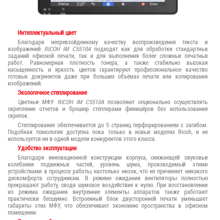
Интеллектуальный цвет
Благодаря непревзойденному качеству воспроизведения текста и
изображений
RICOH IM C5510A
подходят как для обработки стандартных
заданий офисной печати, так и для выполнения более сложных печатных
работ. Равномерная плотность тонера, а также стабильно высокая
насыщенность и яркость цветов гарантируют профессиональное качество
готовых документов даже при больших объёмах печати или копирования
изображений.
Экологичное степлирование
Цветные МФУ
RICOH IM C5510A
позволяют опционально осуществлять
скрепление отчетов и брошюр степлерами финишёров без использования
скрепок.
Степлирование обеспечивается до 5 страниц перфорированием с загибом.
Подобная технология доступна пока только в новых моделях Ricoh, и не
используется ни в одной модели конкурентов этого класса.
Удобство эксплуатации
Благодаря инновационной конструкции корпуса, снижающей звуковые
колебания подвижных частей, уровень шума, производимый этими
устройствами в процессе работы, настолько низок, что не причиняет никакого
дискомфорта сотрудникам. В режиме ожидания вентиляторы полностью
прекращают работу, сводя шумовое воздействие к нулю. При восстановлении
из режима ожидания внутренние элементы аппаратов также работают
практически бесшумно. Встроенный блок двусторонней печати уменьшает
габариты этих МФУ, что обеспечивает экономию пространства в офисном
помещении.