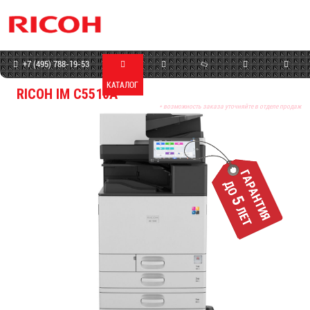
+7 (495) 788-19-53
КАТАЛОГ
МАГАЗИН
СЕРВИС
ПРОГРАММЫ
КОНТАКТЫ
RICOH IM C5510A
* возможность заказа уточняйте в отделе продаж