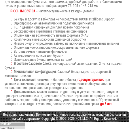
для сканирования бумаги малого размера, удобный для работы с банковскими
чекам и различными квитанций размером 76-105 x 148-218 мм.
RICOH IM C5510A
- интеллектуальность в каждой детали!
Быстрый доступ к веб-справке посредством RICOH Intelligent Support
Однопроходный автоматический податчик оригиналов
10.1" цветной сенсорный дисплей нового поколения
Бесскрепочное скрепление степлерами финишёров
Опциональная возможность печати формата SRA3
Комплексные возможности финишной обработки
Низкое энергопотребление, таймер на включение и выключение питания
Опциональное сканирование документов малого формата
Встраиваемые и внешние финишёры
Автодоводчик лотков для бумаги
Использование биополимерных деталей
В составе базового блока
: однопроходный автоподатчик, 2 лотка подачи
бумаги
Минимальная конфигурация
: базовый блок, пьедестал, стартовый
комплект тонеров
Цена включает
: стоимость базового блока,
годовую гарантию
при
условии заключения договора регулярного технического обслуживания и
использования оригинальных расходных материалов
Дополнительно можно заказать
: доставку и услуги грузчиков, запуск и
проверку качества печати, начальное обучение персонала, настройку печати с
рабочих мест, настройку сканирования, установку специального ПО, сервисный
контракт на выгодных условиях, расширение гарантийного срока
до 5 лет
Все права защищены. Полное или частичное использование материалов без ссылки
на сайт запрещено. Copyright © 2000-2026 KOT, LLC. All Rights Reserved.