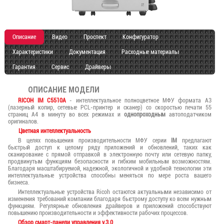
Описание
Видео
Проспект
Конфигуратор
Характеристики
Документация
Расходные материалы
Гарантия
Сервис
Драйверы
ОПИСАНИЕ МОДЕЛИ
RICOH IM C5510A
- интеллектуальное полноцветное МФУ формата А3
(лазерный копир, сетевые PCL-принтер и сканер) со скоростью печати 55
страниц А4 в минуту во всех режимах и
однопроходным
автоподатчиком
оригиналов.
Цветная интеллектуальность
В целях повышения производительности МФУ серии
IM
предлагают
быстрый доступ к целому ряду приложений и обновлений, таких как
сканирование с прямой отправкой в электронную почту или сетевую папку,
продвинутым функциям безопасности и гибким мобильным возможностям.
Благодаря масштабируемой, надежной, экологичной и удобной технологии эти
интеллектуальные устройства способны меняться по мере роста вашего
бизнеса.
Интеллектуальные устройства Ricoh остаются актуальными независимо от
изменения требований компании благодаря быстрому доступу ко всем нужным
функциям. Регулярные обновления драйверов и приложений способствуют
повышению производительности и эффективности рабочих процессов.
Обзор смарт-панели управления v.3.0