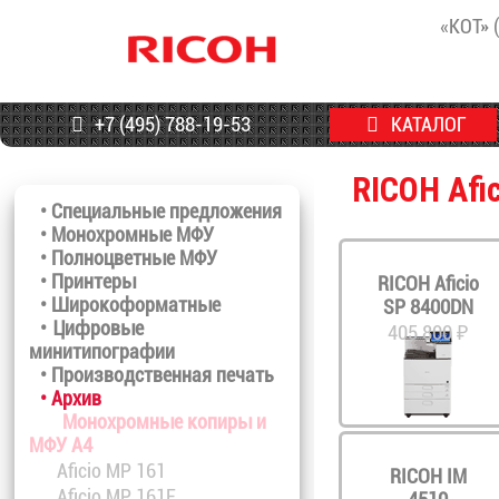
«КОТ» 
+7 (495) 788-19-53
КАТАЛОГ
RICOH Afi
• Специальные предложения
• Монохромные МФУ
• Полноцветные МФУ
• Принтеры
RICOH Aficio
• Широкоформатные
SP 8400DN
• Цифровые
405 800 ₽
минитипографии
• Производственная печать
• Архив
Монохромные копиры и
МФУ A4
Aficio MP 161
RICOH IM
Aficio MP 161F