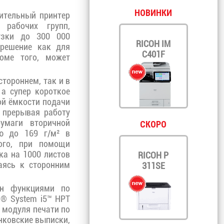
НОВИНКИ
ительный принтер
рабочих групп,
узки до 300 000
RICOH IM
решение как для
C401F
оме того, может
стороннем, так и в
 а супер короткое
ой ёмкости подачи
 прерывая работу
умаги вторичной
СКОРО
ью до 169 г/м² в
ого, при помощи
а на 1000 листов
RICOH P
аясь к сторонним
311SE
ен функциями по
® System i5™ HPT
 модуля печати по
нковские выписки,