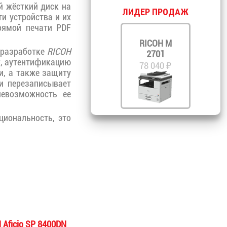
й жёсткий диск на
ЛИДЕР ПРОДАЖ
и устройства и их
рямой печати PDF
RICOH M
 разработке
RICOH
2701
, аутентификацию
78 040 ₽
и, а также защиту
и перезаписывает
невозможность ее
иональность, это
 Aficio SP 8400DN