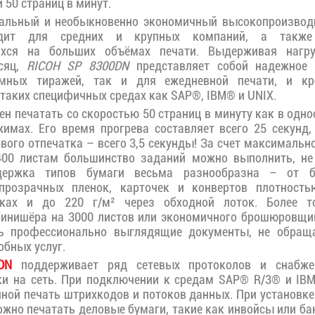
 50 страниц в минут.
альный и необыкновенно экономичный высокопроизвод
одит для средних и крупных компаний, а также 
ихся на больших объёмах печати. Выдерживая нагр
есяц,
RICOH SP 8300DN
представляет собой надежное 
ёмных тиражей, так и для ежедневной печати, и кр
 таких специфичных средах как SAP®, IBM® и UNIX.
ен печатать со скоростью 50 страниц в минуту как в одно
имах. Его время прогрева составляет всего 25 секунд,
вого отпечатка – всего 3,5 секунды! За счет максимальн
400 листам большинство заданий можно выполнить, не
ддержка типов бумаги весьма разнообразна – от б
прозрачных пленок, карточек и конвертов плотност
тках и до 220 г/м² через обходной лоток. Более т
финишёра на 3000 листов или экономичного брошюровщик
ь профессионально выглядящие документы, не обращ
бных услуг.
DN
поддерживает ряд сетевых протоколов и снабж
ки на сеть. При подключении к средам SAP® R/3® и IBM
пной печать штрихкодов и потоков данных. При установке
ожно печатать деловые бумаги, такие как инвойсы или ба