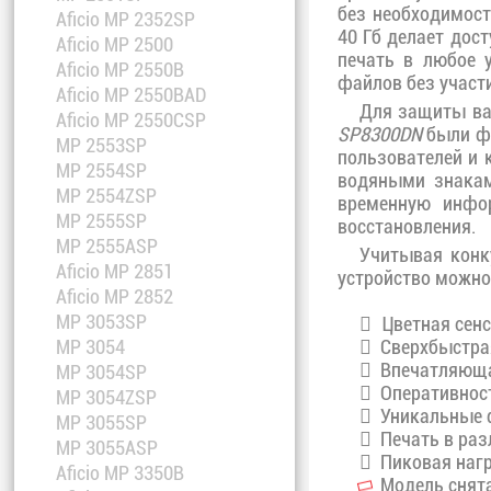
без необходимост
Aficio MP 2352SP
40 Гб делает дос
Aficio MP 2500
печать в любое 
Aficio MP 2550B
файлов без участи
Aficio MP 2550BAD
Для защиты ва
Aficio MP 2550CSP
SP8300DN
были фу
MP 2553SP
пользователей и 
MP 2554SP
водяными знакам
MP 2554ZSP
временную инфор
MP 2555SP
восстановления.
MP 2555ASP
Учитывая конк
Aficio MP 2851
устройство можно
Aficio MP 2852
MP 3053SP
Цветная сенсо
Сверхбыстрая 
MP 3054
Впечатляющая
MP 3054SP
Оперативност
MP 3054ZSP
Уникальные ф
MP 3055SP
Печать в разл
MP 3055ASP
Пиковая нагру
Aficio MP 3350B
Модель снята