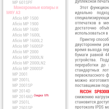
дуплексной печати
MP 601SPF
Этот функцион
Монохромные копиры и
идеально подх
МФУ A3
специализирующ
Aficio MP 1500
отпечатков в м
Aficio MP 1900
достаточно объ
Aficio MP 1600
использоваться в
Aficio MP 1600L
Принтер способ
Aficio MP 1600L2
двустороннем реж
Aficio MP 1600SP
время выхода пер
Aficio MP 2000
бумаги равной 4
Aficio MP 2000LN
устройства. По
Aficio MP 2000LN2
переработки до 
Aficio MP 2000SP
стандартных ло
MP 2001
первоклассного 
MP 2001L
можно изготовит
поставщикам подо
MP 2001SP
MP 2014D
RICOH SP8300
Скидка 10%
MP 2014AD
снижению нагруз
становится досту
MP 2501L
протоколу IPDS м
MP 2501SP