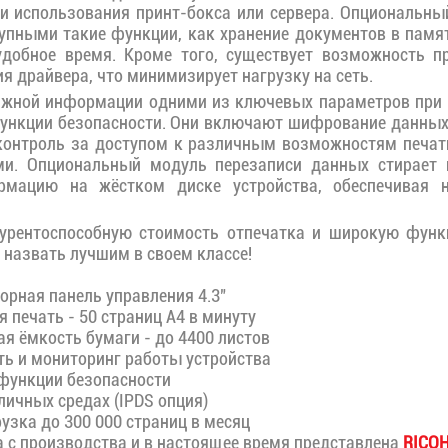
и использования принт-бокса или сервера. Опциональны
тупными такие функции, как хранение документов в памят
удобное время. Кроме того, существует возможность п
я драйвера, что минимизирует нагрузку на сеть.
жной информации одними из ключевых параметров при
нкции безопасности. Они включают шифрование данных
контроль за доступом к различным возможностям печат
и. Опциональный модуль перезаписи данных стирает 
мацию на жёстком диске устройства, обеспечивая 
урентоспособную стоимость отпечатка и широкую функц
 назвать лучшим в своем классе!
рная панель управления 4.3"
печать - 50 страниц А4 в минуту
 ёмкость бумаги - до 4400 листов
ь и мониторинг работы устройства
ункции безопасности
ичных средах (IPDS опция)
зка до 300 000 страниц в месяц
 с производства и в настоящее время представлена
RICOH