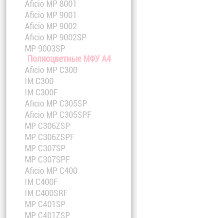
Aficio MP 8001
Aficio MP 9001
Aficio MP 9002
Aficio MP 9002SP
MP 9003SP
Полноцветные МФУ A4
Aficio MP C300
IM C300
IM C300F
Aficio MP C305SP
Aficio MP C305SPF
MP C306ZSP
MP C306ZSPF
MP C307SP
MP C307SPF
Aficio MP C400
IM C400F
IM C400SRF
MP C401SP
MP C401ZSP