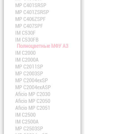
MP C401SRSP
MP C401ZSRSP
MP C406ZSPF
MP C407SPF
IM C530F
IM C530FB
Полноцветные МФУ A3
IM C2000
IM C2000A
MP C2011SP
MP C2003SP
MP C2004exSP
MP C2004exASP
Aficio MP C2030
Aficio MP C2050
Aficio MP C2051
IM C2500
IM C2500A
MP C2503SP