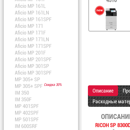
4510
Aficio MP 161L
Aficio MP 161LN
Aficio MP 161SPF
Aficio MP 171
Aficio MP 171F
Aficio MP 171LN
Aficio MP 171SPF
Aficio MP 201F
Aficio MP 201SPF
Aficio MP 301SP
Aficio MP 301SPF
MP 305+ SP
Скидка 30%
MP 305+ SPF
Описание
Пр
IM 350
IM 350F
Расходные мате
MP 401SPF
MP 402SPF
ОПИСАНИ
MP 501SPF
RICOH SP 8300
IM 600SRF