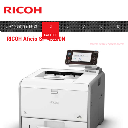
+7 (495) 788-19-53
КАТАЛОГ
МАГАЗИН
СЕРВИС
ПРОГРАММЫ
КОНТАКТЫ
RICOH Aficio SP 4520DN
* модель снята с производства