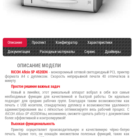
Описание
Проспект
Конфигуратор
Характеристики
Документация
Расходные материалы
Сервис
Драйверы
ОПИСАНИЕ МОДЕЛИ
RICOH Aficio SP 4520DN
- монохромный сетевой светодиодный PCL принтер
формата A4 с дуплексом. Скорость непрерывной печати 40 отпечатков в
минуту.
Простое решение важных задач
Новый в линейке, этот уникальный аппарат вобрал в себя все самые
необходимые функции для качественной и быстрой работы. Он идеально
подходит для средних рабочих групп. Благодаря таким возможностям как
печать с USB носителя, стандартному дуплексу и возможностям удаленного
администрирования вы с лёгкостью оптимизируете весь рабочий процесс. С
RICOH Aficio SP 4520DN
вы, несомненно, сможете сделать работу с документами
более эффективной и контролируемой!
Высокая функциональность
Принтер осуществляет производительную и качественную чёрно-белую
печать. Кроме того, он оснащён множеством полезных функций, таких как