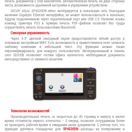
печать документов с USB накопителя, автоматическая печать на двух сторонах
листа, возможность удаленной настройки и управления устройством.
RICOH Aficio SP4520DN
лёгко интегрируется в локальную сеть благодаря
наличию Gigabyte Ethernet интерфейса, но может использоваться и локально,
будучи подключенным через параллельный порт или USB 2.0. Наличие языка
команд принтера PS3 и прямую печать PDF-файлов позволит без труда
осуществлять печать пользователям Macintosh.
Сенсорная управляемость
Через 4.3" цветной сенсорный экран предоставляется лёгкий доступ к
основным настройкам МФУ. Есть возможность в приветственное поле записать
эмблему компании и небольшой текст. Эту функцию можно также
персонифицировать для каждого пользователя. Интегрированный в панель
слот SD/USB позволяет гостям офиса напечатать необходимые документы
непосредственно со сменного носителя.
Технологии возможностей
Производительная печать со скоростью до 40 страниц в минуту и малое
время готовности первого отпечатка – 5 секунд, позволят сотрудникам более
не проводить рабочее время в ожидании своих документов. С учетом того, что
функция дуплекса стандартна для
SP4520DN
, расходы на копирование и