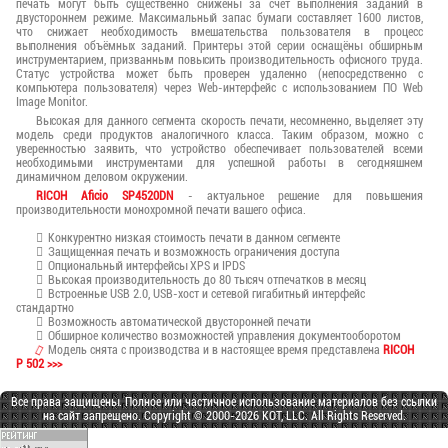
печать могут быть существенно снижены за счет выполнения заданий в
двустороннем режиме. Максимальный запас бумаги составляет 1600 листов,
что снижает необходимость вмешательства пользователя в процесс
выполнения объёмных заданий. Принтеры этой серии оснащёны обширным
инструментарием, призванным повысить производительность офисного труда.
Статус устройства может быть проверен удаленно (непосредственно с
компьютера пользователя) через Web-интерфейс с использованием ПО Web
Image Monitor.
Высокая для данного сегмента скорость печати, несомненно, выделяет эту
модель среди продуктов аналогичного класса. Таким образом, можно с
уверенностью заявить, что устройство обеспечивает пользователей всеми
необходимыми инструментами для успешной работы в сегодняшнем
динамичном деловом окружении.
RICOH Aficio SP4520DN
- актуальное решение для повышения
производительности монохромной печати вашего офиса.
Конкурентно низкая стоимость печати в данном сегменте
Защищенная печать и возможность ограничения доступа
Опциональный интерфейсы XPS и IPDS
Высокая производительность до 80 тысяч отпечатков в месяц
Встроенные USB 2.0, USB-хост и сетевой гигабитный интерфейс
стандартно
Возможность автоматической двусторонней печати
Обширное количество возможностей управления документооборотом
Модель снята с производства и в настоящее время представлена
RICOH
P 502 >>>
Все права защищены. Полное или частичное использование материалов без ссылки
на сайт запрещено. Copyright © 2000-2026 KOT, LLC. All Rights Reserved.