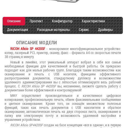
Описание
Проспект
Конфигуратор
Характеристики
Документация
Расходные материалы
Сервис
Драйверы
ОПИСАНИЕ МОДЕЛИ
RICOH Aficio SP 4420SF
- монохромное многофункциональное устройство:
копир, лазерный PCL принтер, сканер, факс - формата A4 со скоростью печати
38 страниц в минуту.
Новый в линейке, этот уникальный аппарат вобрал в себя все самые
необходимые функции для качественной и быстрой работы. Он прекрасно
подходит как для малых рабочих групп. Благодаря таким возможностям как
сканирование и печать с USB носителя, функциям эффективного
распространения документов, стандартному дуплексу и возможностям
удаленного администрирования вы с лёгкостью оптимизируете весь рабочий
процесс. С
RICOH Aficio SP 4420SF
вы, несомненно, сможете сделать работу с
документами более эффективной и контролируемой!
МФУ осуществляет производительное и качественное цифровое
копирование, профессиональную печать, обмен факсимильными сообщениями
и цветное сканирование. Кроме того, он оснащён множеством полезных
функций, таких как печать документов с USB накопителя и обратное
сканирование, автоматическая печать на двух сторонах листа, сканирование в
папку или электронную почту и возможность удаленной настройки и
управления устройством.
RICOH Aficio SP4420SF
создан на базе концепции «все в одном», и в первую