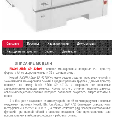
Описание
Проспект
Характеристики
Документация
Расходные материалы
Сервис
Драйверы
ОПИСАНИЕ МОДЕЛИ
RICOH Aficio SP 4210N
- сетевой монохромный лазерный PCL принтер
формата А4 со скоростью печати 36 страниц в минут.
Новый
RICOH Aficio SP 4210N
успешно решает задачи производительной и
экономичной монохромной печати в средних рабочих группах. Данный принтер
приходит на смену Ricoh Aficio SP 4210N и сохраняет все ключевые
характеристики предшественника. Кроме того его отличает наличие датчика
освещенности,использование которого позволяет сократить энергозатраты в
офисе.
Это быстрое и надежное печатное устройство лёгко интегрируется в сетевые
окружения (включая Novell, IBM, Unix/Linux, SAP R/3) благодаря стандартным
интерфейсам Ethernet и USB 2.0, а также сочетает ряд усовершенствованных
функций при низкой общей стоимости владения. Оно предназначено для
использования в небольших офисах и рабочих группах.