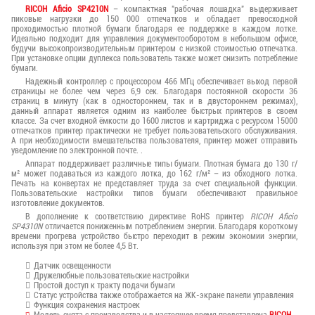
RICOH Aficio SP4210N
– компактная "рабочая лошадка" выдерживает
пиковые нагрузки до 150 000 отпечатков и обладает превосходной
проходимостью плотной бумаги благодаря ее поддержке в каждом лотке.
Идеально подходит для управления документооборотом в небольшом офисе,
будучи высокопроизводительным принтером с низкой стоимостью отпечатка.
При установке опции дуплекса пользователь также может снизить потребление
бумаги.
Надежный контроллер с процессором 466 МГц обеспечивает выход первой
страницы не более чем через 6,9 сек. Благодаря постоянной скорости 36
страниц в минуту (как в одностороннем, так и в двустороннем режимах),
данный аппарат является одним из наиболее быстрых принтеров в своем
классе. За счет входной ёмкости до 1600 листов и картриджа с ресурсом 15000
отпечатков принтер практически не требует пользовательского обслуживания.
А при необходимости вмешательства пользователя, принтер может отправить
уведомление по электронной почте. .
Аппарат поддерживает различные типы бумаги. Плотная бумага до 130 г/
м² может подаваться из каждого лотка, до 162 г/м² – из обходного лотка.
Печать на конвертах не представляет труда за счет специальной функции.
Пользовательские настройки типов бумаги обеспечивают правильное
изготовление документов.
В дополнение к соответствию директиве RoHS принтер
RICOH Aficio
SP4310N
отличается пониженным потреблением энергии. Благодаря короткому
времени прогрева устройство быстро переходит в режим экономии энергии,
используя при этом не более 4,5 Вт.
Датчик освещенности
Дружелюбные пользовательские настройки
Простой доступ к тракту подачи бумаги
Статус устройства также отображается на ЖК-экране панели управления
Функция сохранения настроек