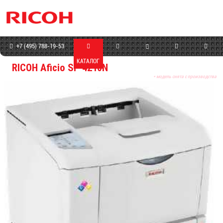
+7 (495) 788-19-53
КАТАЛОГ
МАГАЗИН
СЕРВИС
ПРОГРАММЫ
КОНТАКТЫ
RICOH Aficio SP 4210N
* модель снята с производства