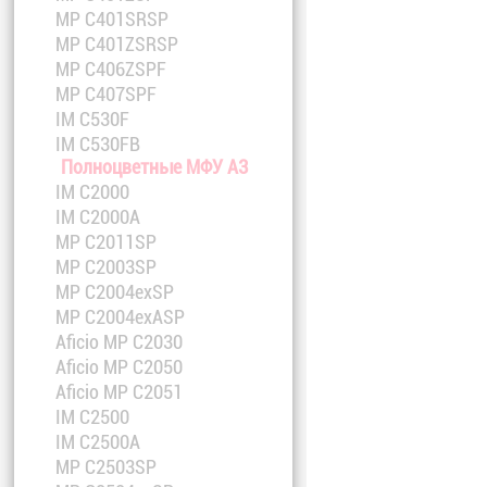
MP C401SRSP
MP C401ZSRSP
MP C406ZSPF
MP C407SPF
IM C530F
IM C530FB
Полноцветные МФУ A3
IM C2000
IM C2000A
MP C2011SP
MP C2003SP
MP C2004exSP
MP C2004exASP
Aficio MP C2030
Aficio MP C2050
Aficio MP C2051
IM C2500
IM C2500A
MP C2503SP