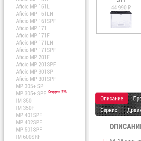
311
Aficio MP 161L
44 990 ₽
Aficio MP 161LN
Aficio MP 161SPF
Aficio MP 171
Aficio MP 171F
Aficio MP 171LN
Aficio MP 171SPF
Aficio MP 201F
Aficio MP 201SPF
Aficio MP 301SP
Aficio MP 301SPF
MP 305+ SP
Скидка 30%
MP 305+ SPF
Описание
Пр
IM 350
IM 350F
Сервис
Драй
MP 401SPF
MP 402SPF
ОПИСАНИ
MP 501SPF
IM 600SRF
A4, 28 ppm, л