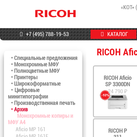
«КОТ» 
+7 (495) 788-19-53
КАТАЛОГ
RICOH Afi
• Специальные предложения
• Монохромные МФУ
• Полноцветные МФУ
• Принтеры
RICOH Aficio
• Широкоформатные
SP 3300DN
• Цифровые
24 790 ₽
минитипографии
• Производственная печать
• Архив
Монохромные копиры и
МФУ A4
Aficio MP 161
RICOH P
Aficio MP 161F