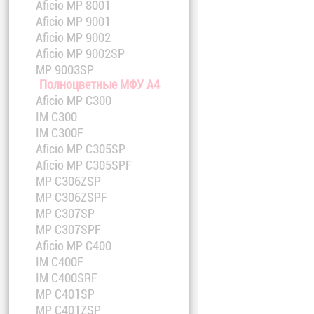
Aficio MP 8001
Aficio MP 9001
Aficio MP 9002
Aficio MP 9002SP
MP 9003SP
Полноцветные МФУ A4
Aficio MP C300
IM C300
IM C300F
Aficio MP C305SP
Aficio MP C305SPF
MP C306ZSP
MP C306ZSPF
MP C307SP
MP C307SPF
Aficio MP C400
IM C400F
IM C400SRF
MP C401SP
MP C401ZSP