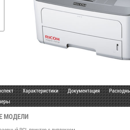
оспект
Характеристики
Документация
Расходн
веры
Е МОДЕЛИ
азерный PCL принтер с дуплексом