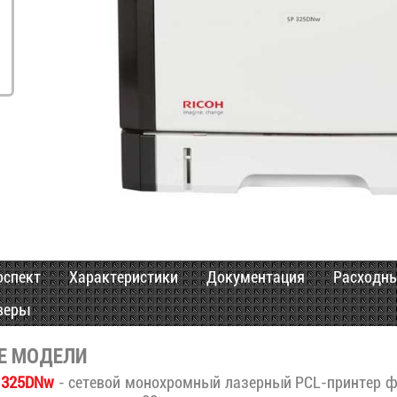
оспект
Характеристики
Документация
Расходн
веры
Е МОДЕЛИ
P 325DNw
- сетевой монохромный лазерный PCL-принтер фо