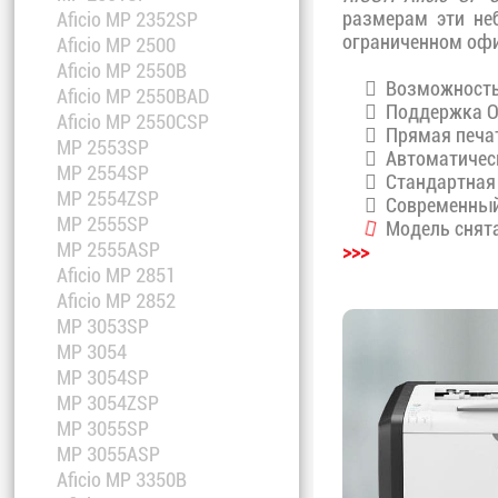
размерам эти не
Aficio MP 2352SP
ограниченном офи
Aficio MP 2500
Aficio MP 2550B
Возможность 
Aficio MP 2550BAD
Поддержка ОС
Aficio MP 2550CSP
Прямая печать
MP 2553SP
Автоматическ
MP 2554SP
Стандартная 
MP 2554ZSP
Современный 
MP 2555SP
Модель снята
MP 2555ASP
>>>
Aficio MP 2851
Aficio MP 2852
MP 3053SP
MP 3054
MP 3054SP
MP 3054ZSP
MP 3055SP
MP 3055ASP
Aficio MP 3350B