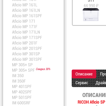
311
Aficio MP 161L
44 990 ₽
Aficio MP 161LN
Aficio MP 161SPF
Aficio MP 171
Aficio MP 171F
Aficio MP 171LN
Aficio MP 171SPF
Aficio MP 201F
Aficio MP 201SPF
Aficio MP 301SP
Aficio MP 301SPF
MP 305+ SP
Скидка 30%
MP 305+ SPF
Описание
Пр
IM 350
IM 350F
Сервис
Драй
MP 401SPF
MP 402SPF
ОПИСАНИ
MP 501SPF
RICOH Aficio S
IM 600SRF