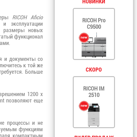
НОВИНКИ
нтеры
RICOH Aficio
RICOH Pro
 и эксплуатации
C9500
е размеры новых
огатый функционал
ами.
ия и документы со
ключитесь к той же
СКОРО
требуется. Больше
RICOH IM
азрешением 1200 x
2510
int позволяют еще
ие процессы и не
ьзуемым функциям
одаря компактным