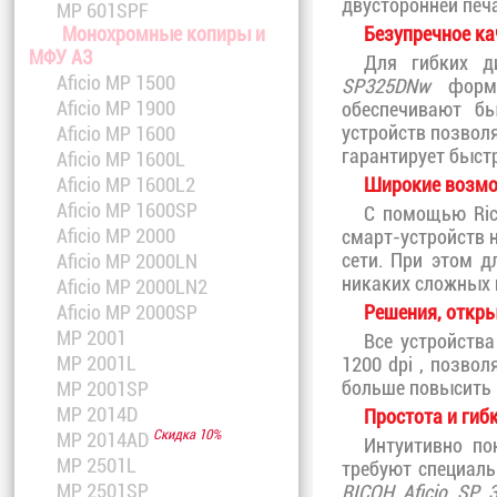
двусторонней печа
MP 601SPF
Безупречное ка
Монохромные копиры и
МФУ A3
Для гибких д
Aficio MP 1500
SP325DNw
формат
Aficio MP 1900
обеспечивают б
устройств позвол
Aficio MP 1600
гарантирует быст
Aficio MP 1600L
Широкие возмо
Aficio MP 1600L2
Aficio MP 1600SP
С помощью Ric
Aficio MP 2000
смарт-устройств н
сети. При этом д
Aficio MP 2000LN
никаких сложных 
Aficio MP 2000LN2
Решения, откр
Aficio MP 2000SP
MP 2001
Все устройств
MP 2001L
1200 dpi , позво
больше повысить 
MP 2001SP
MP 2014D
Простота и гиб
Скидка 10%
MP 2014AD
Интуитивно по
MP 2501L
требуют специал
MP 2501SP
RICOH Aficio SP 