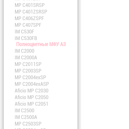
MP C401SRSP
MP C401ZSRSP
MP C406ZSPF
MP C407SPF
IM C530F
IM C530FB
Полноцветные МФУ A3
IM C2000
IM C2000A
MP C2011SP
MP C2003SP
MP C2004exSP
MP C2004exASP
Aficio MP C2030
Aficio MP C2050
Aficio MP C2051
IM C2500
IM C2500A
MP C2503SP