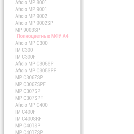
Aficio MP 8001
Aficio MP 9001
Aficio MP 9002
Aficio MP 9002SP
MP 9003SP
Полноцветные МФУ A4
Aficio MP C300
IM C300
IM C300F
Aficio MP C305SP
Aficio MP C305SPF
MP C306ZSP
MP C306ZSPF
MP C307SP
MP C307SPF
Aficio MP C400
IM C400F
IM C400SRF
MP C401SP
MP C401ZSP