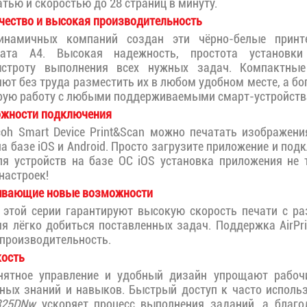
тью и скоростью до 28 страниц в минуту.
чество и высокая производительность
инамичных компаний создан эти чёрно-белые при
а A4. Высокая надежность, простота установки
ыстроту выполнения всех нужных задач. Компактны
яют без труда разместить их в любом удобном месте, а б
рую работу с любыми поддерживаемыми смарт-устройств
жности подключения
oh Smart Device Print&Scan можно печатать изображен
а базе iOS и Android. Просто загрузите приложение и под
ля устройств на базе ОС iOS установка приложения не 
настроек!
ывающие новые возможности
а этой серии гарантируют высокую скорость печати с р
ляя лёгко добиться поставленных задач. Поддержка AirPr
производительность.
кость
нятное управление и удобный дизайн упрощают рабоч
ьных знаний и навыков. Быстрый доступ к часто испол
325DNw
ускоряет процесс выполнения заданий, а благ