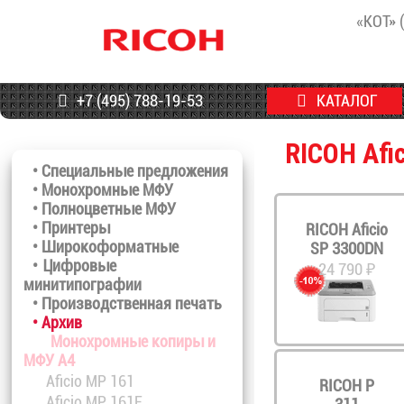
«КОТ» 
+7 (495) 788-19-53
КАТАЛОГ
RICOH Afi
• Специальные предложения
• Монохромные МФУ
• Полноцветные МФУ
• Принтеры
RICOH Aficio
• Широкоформатные
SP 3300DN
• Цифровые
24 790 ₽
минитипографии
• Производственная печать
• Архив
Монохромные копиры и
МФУ A4
Aficio MP 161
RICOH P
Aficio MP 161F