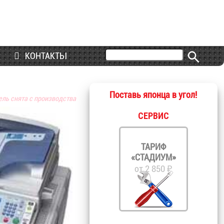
КОНТАКТЫ
Поставь японца в угол!
ель снята с производства
СЕРВИС
ТАРИФ
«СТАДИУМ»
от 2 850 ₽