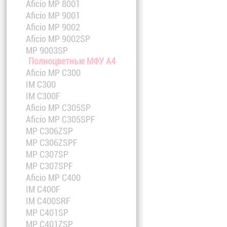
Aficio MP 8001
Aficio MP 9001
Aficio MP 9002
Aficio MP 9002SP
MP 9003SP
Полноцветные МФУ A4
Aficio MP C300
IM C300
IM C300F
Aficio MP C305SP
Aficio MP C305SPF
MP C306ZSP
MP C306ZSPF
MP C307SP
MP C307SPF
Aficio MP C400
IM C400F
IM C400SRF
MP C401SP
MP C401ZSP