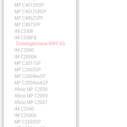
MP C401SRSP
MP C401ZSRSP
MP C406ZSPF
MP C407SPF
IM C530F
IM C530FB
Полноцветные МФУ A3
IM C2000
IM C2000A
MP C2011SP
MP C2003SP
MP C2004exSP
MP C2004exASP
Aficio MP C2030
Aficio MP C2050
Aficio MP C2051
IM C2500
IM C2500A
MP C2503SP