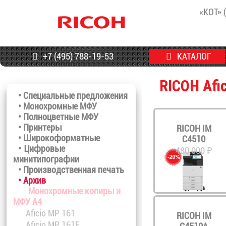
«КОТ» 
+7 (495) 788-19-53
КАТАЛОГ
RICOH Afi
• Специальные предложения
• Монохромные МФУ
• Полноцветные МФУ
• Принтеры
RICOH IM
• Широкоформатные
C4510
• Цифровые
480 000 ₽
минитипографии
• Производственная печать
• Архив
Монохромные копиры и
МФУ A4
Aficio MP 161
RICOH IM
Aficio MP 161F