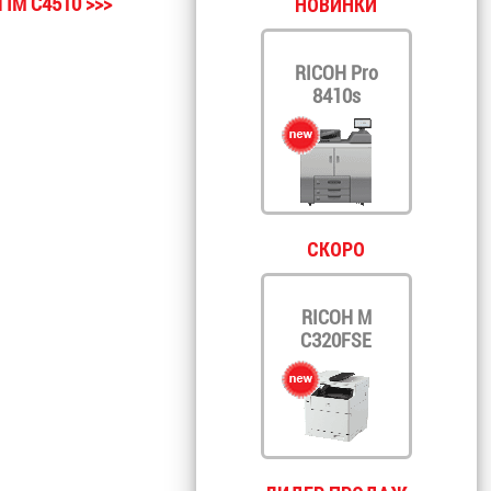
 IM C4510 >>>
НОВИНКИ
RICOH Pro
8410s
СКОРО
RICOH M
C320FSE