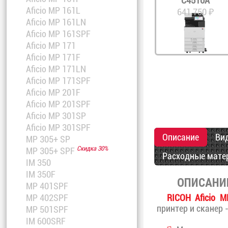
C4510A
Aficio MP 161L
641 750 ₽
Aficio MP 161LN
Aficio MP 161SPF
Aficio MP 171
Aficio MP 171F
Aficio MP 171LN
Aficio MP 171SPF
Aficio MP 201F
Aficio MP 201SPF
Aficio MP 301SP
Aficio MP 301SPF
Описание
Ви
MP 305+ SP
Скидка 30%
MP 305+ SPF
Расходные мате
IM 350
IM 350F
ОПИСАНИ
MP 401SPF
RICOH Aficio 
MP 402SPF
принтер и сканер 
MP 501SPF
IM 600SRF